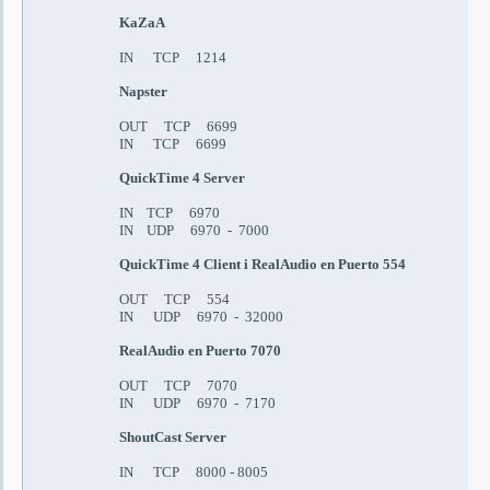
KaZaA
IN TCP 1214
Napster
OUT TCP 6699
IN TCP 6699
QuickTime 4 Server
IN TCP 6970
IN UDP 6970 - 7000
QuickTime 4 Client
i
RealAudio
en
P
u
ert
o
554
OUT TCP 554
IN UDP 6970 - 32000
RealAudio
e
n P
u
ert
o
7070
OUT TCP 7070
IN UDP 6970 - 7170
ShoutCast Server
IN TCP 8000 - 8005