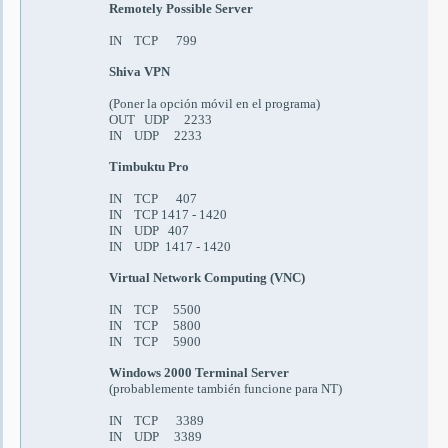
Remotely Possible Server
IN TCP 799
Shiva VPN
(
Poner la opción móvil en el programa
)
OUT UDP 2233
IN UDP 2233
Timbuktu Pro
IN TCP 407
IN TCP 1417 - 1420
IN UDP 407
IN UDP 1417 - 1420
Virtual Network Computing (VNC)
IN TCP 5500
IN TCP 5800
IN TCP 5900
Windows 2000 Terminal
Server
(probabl
emente también funcione para NT
)
IN TCP 3389
IN UDP 3389