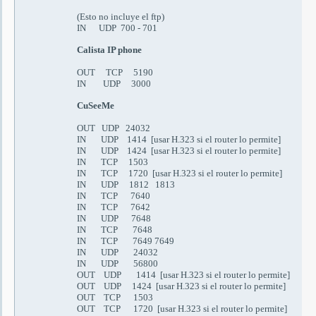
(
Esto no incluye el ftp)
IN UDP 700 - 701
Calista IP phone
OUT TCP 5190
IN UDP 3000
CuSeeMe
OUT UDP 24032
IN UDP 1414 [us
ar
H.323
si el router lo permite
]
IN UDP 1424 [us
ar
H.323
si el router lo permite
]
IN TCP 1503
IN TCP 1720 [us
ar
H.323
si el router lo permite
]
IN UDP 1812 1813
IN TCP 7640
IN TCP 7642
IN UDP 7648
IN TCP 7648
IN TCP 7649 7649
IN UDP 24032
IN UDP 56800
OUT UDP 1414 [us
ar
H.323
si el router lo permite
]
OUT UDP 1424 [us
ar
H.323
si el router lo permite
]
OUT TCP 1503
OUT TCP 1720 [us
ar
H.323
si el router lo permite
]