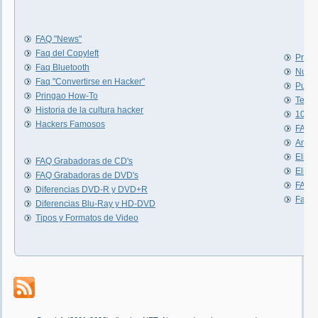
FAQ "News"
Faq del Copyleft
Pregu
Faq Bluetooth
Nuev
Faq "Convertirse en Hacker"
Puert
Pringao How-To
Tests
Historia de la cultura hacker
10 se
Hackers Famosos
FAQ e
Análi
Elimi
FAQ Grabadoras de CD's
Elimi
FAQ Grabadoras de DVD's
FAQ d
Diferencias DVD-R y DVD+R
Faq E
Diferencias Blu-Ray y HD-DVD
Tipos y Formatos de Video