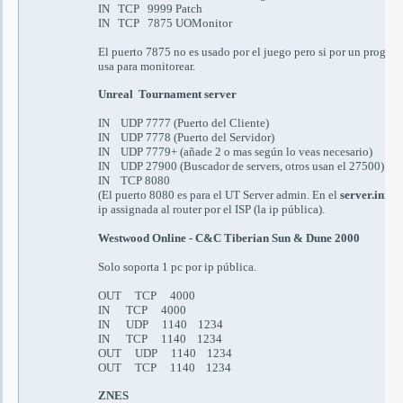
IN TCP 9999 Patch
IN TCP 7875 UOMonitor
El puerto
7875
no es usado por el juego pero si por un prog
usa para monitorear.
Unreal Tournament server
IN UDP 7777 (
Puerto del Cliente
)
IN UDP 7778 (
Puerto del Servidor)
IN UDP 7779+ (
añade 2 o mas según lo veas necesario)
IN UDP 27900 (
Buscador de servers, otros usan el 27500
)
IN TCP 8080
(
El puerto 8080 es para el UT Server admin
.
En el
server.ini
po
ip assignada al router por el ISP (la ip pública).
Westwood Online - C&C Tiberian Sun & Dune 2000
Solo soporta 1 pc por ip pública.
OUT TCP 4000
IN TCP 4000
IN UDP 1140 1234
IN TCP 1140 1234
OUT UDP 1140 1234
OUT TCP 1140 1234
ZNES