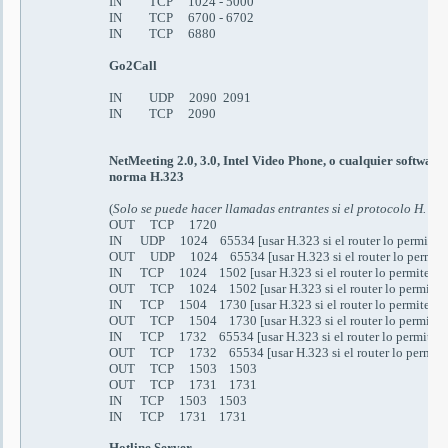
IN TCP 1024 - 5000
IN TCP 6700 - 6702
IN TCP 6880
Go2Call
IN UDP 2090 2091
IN TCP 2090
NetMeeting 2.0, 3.0, Intel Video Phone
, o cualquier software
norma
H.323
(
Solo se puede hacer llamadas entrantes si el protocolo H. 323
OUT TCP 1720
IN UDP 1024 65534 [us
ar
H.323
si el router lo permite
]
OUT UDP 1024 65534
[us
ar
H.323
si el router lo permite
IN TCP 1024 1502 [us
ar
H.323
si el router lo permite
]
OUT TCP 1024 1502
[us
ar
H.323
si el router lo permite
]
IN TCP 1504 1730 [us
ar
H.323
si el router lo permite
]
OUT TCP 1504 1730
[us
ar
H.323
si el router lo permite
]
IN TCP 1732 65534
[us
ar
H.323
si el router lo permite
]
OUT TCP 1732 65534 [us
ar
H.323
si el router lo permite
OUT TCP 1503 1503
OUT TCP 1731 1731
IN TCP 1503 1503
IN TCP 1731 1731
Hotline Server