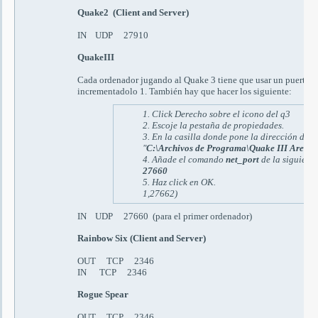
Quake2 (Client and Server)
IN UDP 27910
QuakeIII
Cada ordenador jugando al Quake 3 tiene que usar un puerto d
incrementadolo 1. También hay que hacer los siguiente:
1.
Click Derecho sobre el icono del q3
2.
Escoje la pestaña de propiedades.
3.
En la casilla donde pone la dirección de
"
C:\
Archivos de Programa
\Quake III Arena
4. A
ñade
el comando
net_port
de la siguient
27660
5.
Haz click en
OK.
1,27662)
IN UDP 27660 (
para el primer ordenador
)
Rainbow Six (Client and Server)
OUT TCP 2346
IN TCP 2346
Rogue Spear
OUT TCP 2346