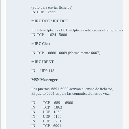
(
Solo para enviar ficheros
)
IN UDP 8999
mIRC DCC / IRC DCC
En File - Options - DCC - Options selecciona el rango que dese
I
N TCP 1024 - 5000
mIRC Chat
IN TCP 6660 - 6669
(Normalmente 6667)
mIRC IDENT
IN UDP 113
MSN Messenger
Los puertos
6891-6900
activan el envio de ficheros
,
El puerto
6901
es para las comunicaciones de voz.
IN TCP 6891 - 6900
IN TCP 1863
IN UDP 1863
IN UDP 5190
IN UDP 6901
IN TCP 6901