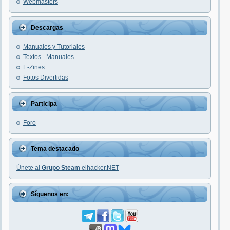
Webmasters
Descargas
Manuales y Tutoriales
Textos - Manuales
E-Zines
Fotos Divertidas
Participa
Foro
Tema destacado
Únete al
Grupo Steam
elhacker.NET
Síguenos en: