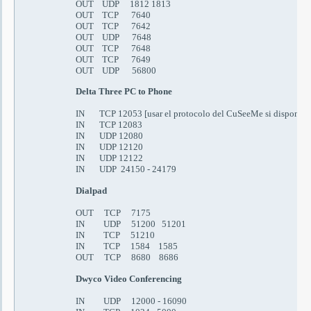
OUT UDP 1812 1813
OUT TCP 7640
OUT TCP 7642
OUT UDP 7648
OUT TCP 7648
OUT TCP 7649
OUT UDP 56800
Delta Three PC to Phone
IN TCP 12053 [u
sar el protocolo del CuSeeMe si dispones 
IN TCP 12083
IN UDP 12080
IN UDP 12120
IN UDP 12122
IN UDP 24150 - 24179
Dialpad
OUT TCP 7175
IN UDP 51200 51201
IN TCP 51210
IN TCP 1584 1585
OUT TCP 8680 8686
Dwyco Video Conferencing
IN UDP 12000 - 16090