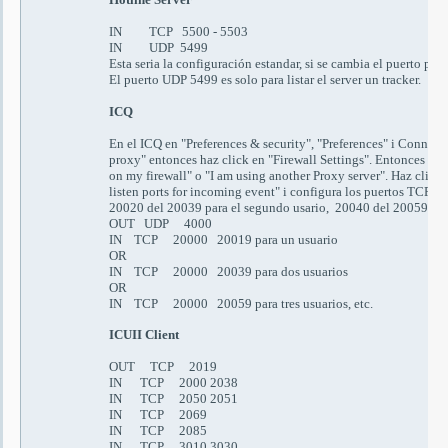
IN TCP 5500 - 5503
IN UDP 5499
Esta seria la configuración estandar, si se cambia el puerto por 
El puerto UDP 5499 es solo para listar el server un tracker.
ICQ
En el ICQ en
"Preferences & security", "Preferences"
i
Connecti
proxy"
entonces haz click en
"Firewall Settings".
Entonces sel
on my firewall" o "I am using another Proxy server".
Haz click 
listen ports for incoming event"
i configura los puertos
TCP
de
20020
del
20039
para el segundo usario
, 20040
del
20059
par
OUT UDP 4000
IN TCP 20000 20019
para un usuario
OR
IN TCP 20000 20039
para dos usuarios
OR
IN TCP 20000 20059
para tres usuarios
, etc.
ICUII Client
OUT TCP 2019
IN TCP 2000 2038
IN TCP 2050 2051
IN TCP 2069
IN TCP 2085
IN TCP 3010 3030