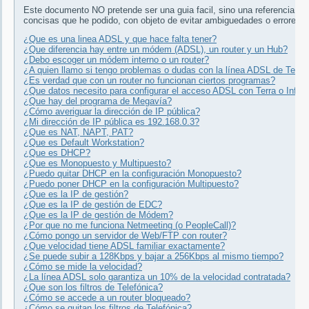
Este documento NO pretende ser una guia facil, sino una referencia lo 
concisas que he podido, con objeto de evitar ambiguedades o errores de
¿Que es una linea ADSL y que hace falta tener?
¿Que diferencia hay entre un módem (ADSL), un router y un Hub?
¿Debo escoger un módem interno o un router?
¿A quien llamo si tengo problemas o dudas con la línea ADSL de Terra
¿Es verdad que con un router no funcionan ciertos programas?
¿Que datos necesito para configurar el acceso ADSL con Terra o Infon
¿Que hay del programa de Megavía?
¿Cómo averiguar la dirección de IP pública?
¿Mi dirección de IP pública es 192.168.0.3?
¿Que es NAT, NAPT, PAT?
¿Que es Default Workstation?
¿Que es DHCP?
¿Que es Monopuesto y Multipuesto?
¿Puedo quitar DHCP en la configuración Monopuesto?
¿Puedo poner DHCP en la configuración Multipuesto?
¿Que es la IP de gestión?
¿Que es la IP de gestión de EDC?
¿Que es la IP de gestión de Módem?
¿Por que no me funciona Netmeeting (o PeopleCall)?
¿Cómo pongo un servidor de Web/FTP con router?
¿Que velocidad tiene ADSL familiar exactamente?
¿Se puede subir a 128Kbps y bajar a 256Kbps al mismo tiempo?
¿Cómo se mide la velocidad?
¿La línea ADSL solo garantiza un 10% de la velocidad contratada?
¿Que son los filtros de Telefónica?
¿Cómo se accede a un router bloqueado?
¿Cómo se quitan los filtros de Telefónica?