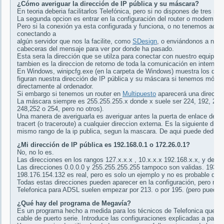
¿Cómo averiguar la dirección de IP pública y su máscara?
En teoria deberia facilitarlos Telefónica, pero si no dispones de tres me
La segunda opcion es entrar en la configuración del router o modem y c
Pero si la conexión ya esta configurada y funciona, o no tenemos acceso
conectando a
algún servidor que nos la facilite, como
SDesign
, o enviándonos a noso
cabeceras del mensaje para ver por donde ha pasado.
Esta sera la dirección que se utilza para conectar con nuestro equipo de
tambien es la direccion de retorno de toda la comunicación en internet.
En Windows, winipcfg.exe (en la carpeta de Windows) muestra los datos
figuran nuestra dirección de IP pública y su máscara si tenemos módem
directamente al ordenador.
Si embargo si tenemos un router en
Multipuesto
aparecerá una direcci
La máscara siempre es 255.255.255.x donde x suele ser 224, 192, 240 
248,252 o 254, pero no otros).
Una manera de averiguarla es averiguar antes la puerta de enlace del ro
tracert (o traceroute) a cualquier direccion externa. Es la siguiente dir
mismo rango de la ip publica, segun la mascara. De aqui puede deducir
¿Mi dirección de IP pública es 192.168.0.1 o 172.26.0.1?
No, no lo es.
Las direcciones en los rangos 127.x.x.x , 10.x.x.x 192.168.x.x, y des
Las direcciones 0.0.0.0 y 255.255.255.255 tampoco son validas. 193.1
198.176.154.132 es real, pero es solo un ejemplo y no es probable que 
Todas estas direcciones pueden aparecer en la configuración, pero no p
Telefonica para ADSL suelen empezar por 213. o por 195. (pero pueden 
¿Qué hay del programa de Megavía?
Es un programa hecho a medida para los técnicos de Telefonica que sirv
cable de puerto serie. Introduce las configuraciones explicadas a parti