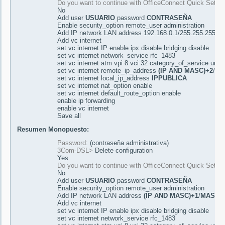
Do you want to continue with OfficeConnect Quick Setup
No
Add user
USUARIO
password
CONTRASEÑA
Enable security_option remote_user administration
Add IP network LAN address 192.168.0.1/255.255.255.0 
Add vc internet
set vc internet IP enable ipx disable bridging disable
set vc internet network_service rfc_1483
set vc internet atm vpi 8 vci 32 category_of_service unsp
set vc internet remote_ip_address
(IP AND MASC)+2
/
MA
set vc internet local_ip_address
IPPUBLICA
set vc internet nat_option enable
set vc internet default_route_option enable
enable ip forwarding
enable vc internet
Save all
Resumen Monopuesto:
Password:
(contraseña administrativa)
3Com-DSL>
Delete configuration
Yes
Do you want to continue with OfficeConnect Quick Setup
No
Add user
USUARIO
password
CONTRASEÑA
Enable security_option remote_user administration
Add IP network LAN address
(IP AND MASC)+1
/
MASCP
Add vc internet
set vc internet IP enable ipx disable bridging disable
set vc internet network_service rfc_1483