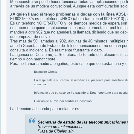
Monopuesto) se puede hacer funcionar todas las aplicaciones que funci
a través de un módem convecional. Aunque esta configuración solo fun
¿A quien llamo si tengo problemas o dudas con la línea ADSL de 
El 902152025 es el teléfono UNICO (ahora tambien el 902108010) para cu
Es un teléfono NO GRATUITO y los tiempos medios de espera son super
no saben o no quieren solucionar ni los más elementales problemas re
manden a otro 902 que no atenderá tu llamada diciendo que no debieron
que empezar de nuevo.
Tras mas de 50 llamadas al 902, algunas de 40 minutos, múltiples rec
ante la Secretaria de Estado de Telecomunicaciones, no se han puest
consulta o incidencia. Es realmente frustrante y caro.
La agencia de Consumo, la Secretaria de Estado de Telecomunicacione
tiempo y con menor coste.
Para no llamar a nadie a engaños, esto es lo que contestan una y otra 
Estimado Cliente:
En respuesta a su correo, le remitimos el presente para solicitarle disc
comenta.
Informarle que su caso se ha pasado al Dpto. oportuno para gestionarl
Gracias de nuevo por confiar en nosotros.
La dirección adecuada para reclamar es:
Secretaría de estado de las telecomunicaciones y p
Servicio de reclamaciones
Plaza de Cibeles s/n