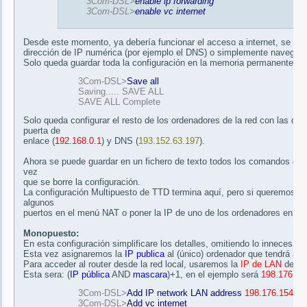
3Com-DSL>
enable ip forwarding
3Com-DSL>
enable vc internet
Desde este momento, ya debería funcionar el acceso a internet, se pu
dirección de IP numérica (por ejemplo el DNS) o simplemente navegan
Solo queda guardar toda la configuración en la memoria permanente del
3Com-DSL>
Save all
Saving..... SAVE ALL
SAVE ALL Complete
Solo queda configurar el resto de los ordenadores de la red con las di
puerta de
enlace (
192.168.0.1
) y DNS (
193.152.63.197
).
Ahora se puede guardar en un fichero de texto todos los comandos de co
vez
que se borre la configuración.
La configuración Multipuesto de TTD termina aquí, pero si queremos qu
algunos
puertos en el menú NAT o poner la IP de uno de los ordenadores en Def
Monopuesto:
En esta configuración simplificare los detalles, omitiendo lo innecesa
Esta vez asignaremos la
IP publica
al (único) ordenador que tendrá acc
Para acceder al router desde la red local, usaremos la
IP de LAN
del r
Esta sera: (
IP pública
AND
mascara
)+1, en el ejemplo será
198.176.15
3Com-DSL>
Add IP network LAN address
198.176.154.12
3Com-DSL>
Add vc internet