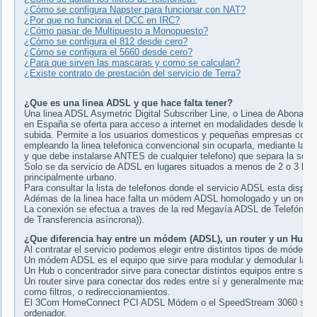
¿Cómo se configura Napster para funcionar con NAT?
¿Por que no funciona el DCC en IRC?
¿Cómo pasar de Multipuesto a Monopuesto?
¿Cómo se configura el 812 desde cero?
¿Cómo se configura el 5660 desde cero?
¿Para que sirven las mascaras y como se calculan?
¿Existe contrato de prestación del servicio de Terra?
¿Que es una linea ADSL y que hace falta tener?
Una linea ADSL Asymetric Digital Subscriber Line, o Linea de Abonado Di
en España se oferta para acceso a internet en modalidades desde lo
subida. Permite a los usuarios domesticos y pequeñas empresas conect
empleando la linea telefonica convencional sin ocuparla, mediante la ins
y que debe instalarse ANTES de cualquier telefono) que separa la señal y
Solo se da servicio de ADSL en lugares situados a menos de 2 o 3 kilo
principalmente urbano.
Para consultar la lista de telefonos donde el servicio ADSL esta dispon
Adémas de la linea hace falta un módem ADSL homologado y un orden
La conexión se efectua a traves de la red Megavía ADSL de Telefónica
de Transferencia asíncrona)).
¿Que diferencia hay entre un módem (ADSL), un router y un Hub?
Al contratar el servicio podemos elegir entre distintos tipos de módem
Un módem ADSL es el equipo que sirve para modular y demodular la se
Un Hub o concentrador sirve para conectar distintos equipos entre sí e
Un router sirve para conectar dos redes entre sí y generalmente mas 
como filtros, o redireccionamientos.
El 3Com HomeConnect PCI ADSL Módem o el SpeedStream 3060 son tarje
ordenador.