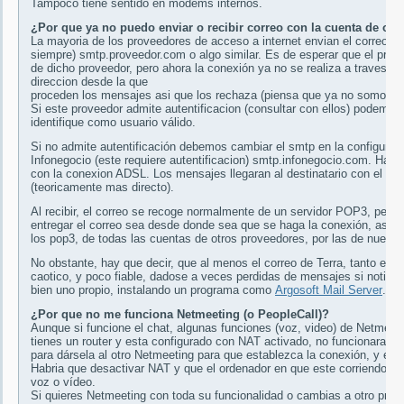
Tampoco tiene sentido en modems internos.
¿Por que ya no puedo enviar o recibir correo con la cuenta de otr
La mayoria de los proveedores de acceso a internet envian el correo e
siempre) smtp.proveedor.com o algo similar. Es de esperar que el prog
de dicho proveedor, pero ahora la conexión ya no se realiza a traves de
direccion desde la que
proceden los mensajes asi que los rechaza (piensa que ya no somos cl
Si este proveedor admite autentificacion (consultar con ellos) podemos c
identifique como usuario válido.
Si no admite autentificación debemos cambiar el smtp en la configuracio
Infonegocio (este requiere autentificacion) smtp.infonegocio.com. Ha
con la conexion ADSL. Los mensajes llegaran al destinatario con el re
(teoricamente mas directo).
Al recibir, el correo se recoge normalmente de un servidor POP3, pero 
entregar el correo sea desde donde sea que se haga la conexión, asi 
los pop3, de todas las cuentas de otros proveedores, por las de nuest
No obstante, hay que decir, que al menos el correo de Terra, tanto en
caotico, y poco fiable, dadose a veces perdidas de mensajes si notifica
bien uno propio, instalando un programa como
Argosoft Mail Server
.
¿Por que no me funciona Netmeeting (o PeopleCall)?
Aunque si funcione el chat, algunas funciones (voz, video) de Netmeet
tienes un router y esta configurado con NAT activado, no funcionara por
para dársela al otro Netmeeting para que establezca la conexión, y esta
Habria que desactivar NAT y que el ordenador en que este corriendo ten
voz o vídeo.
Si quieres Netmeeting con toda su funcionalidad o cambias a otro pr