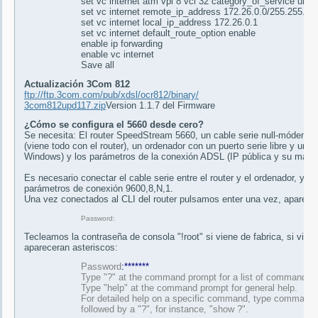
set vc internet atm vpi 8 vci 32 category_of_service unsp
set vc internet remote_ip_address 172.26.0.0/255.255.25
set vc internet local_ip_address 172.26.0.1
set vc internet default_route_option enable
enable ip forwarding
enable vc internet
Save all
Actualización 3Com 812
ftp://ftp.3com.com/pub/xdsl/ocr812/binary/
3com812upd117.zip
Version 1.1.7 del Firmware
¿Cómo se configura el 5660 desde cero?
Se necesita: El router SpeedStream 5660, un cable serie null-módem, u
(viene todo con el router), un ordenador con un puerto serie libre y una 
Windows) y los parámetros de la conexión ADSL (IP pública y su masc
Es necesario conectar el cable serie entre el router y el ordenador, y c
parámetros de conexión 9600,8,N,1.
Una vez conectados al CLI del router pulsamos enter una vez, aparece
Password:
Tecleamos la contraseña de consola "!root" si viene de fabrica, si vien
apareceran asteriscos:
Password
:*******
Type "?" at the command prompt for a list of commands.
Type "help" at the command prompt for general help.
For detailed help on a specific command, type command
followed by a "?", for instance, "show ?".