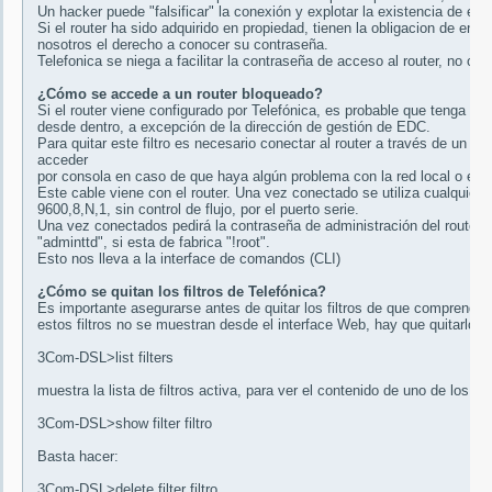
Un hacker puede "falsificar" la conexión y explotar la existencia de este 
Si el router ha sido adquirido en propiedad, tienen la obligacion de entr
nosotros el derecho a conocer su contraseña.
Telefonica se niega a facilitar la contraseña de acceso al router, no obs
¿Cómo se accede a un router bloqueado?
Si el router viene configurado por Telefónica, es probable que tenga un
desde dentro, a excepción de la dirección de gestión de EDC.
Para quitar este filtro es necesario conectar al router a través de un 
acceder
por consola en caso de que haya algún problema con la red local o el r
Este cable viene con el router. Una vez conectado se utiliza cualquier
9600,8,N,1, sin control de flujo, por el puerto serie.
Una vez conectados pedirá la contraseña de administración del router (
"adminttd", si esta de fabrica "!root".
Esto nos lleva a la interface de comandos (CLI)
¿Cómo se quitan los filtros de Telefónica?
Es importante asegurarse antes de quitar los filtros de que comprende
estos filtros no se muestran desde el interface Web, hay que quitarlos 
3Com-DSL>list filters
muestra la lista de filtros activa, para ver el contenido de uno de los filt
3Com-DSL>show filter filtro
Basta hacer:
3Com-DSL>delete filter filtro