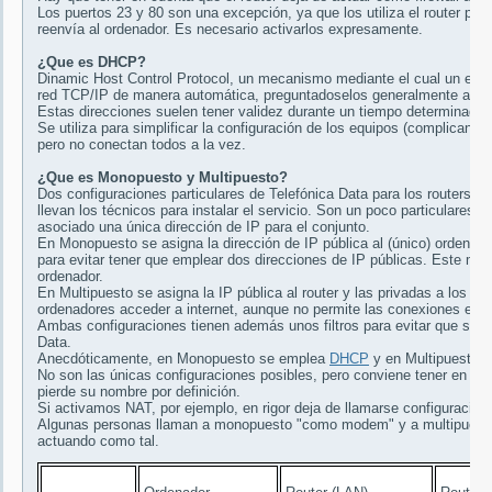
Los puertos 23 y 80 son una excepción, ya que los utiliza el router para
reenvía al ordenador. Es necesario activarlos expresamente.
¿Que es DHCP?
Dinamic Host Control Protocol, un mecanismo mediante el cual un equi
red TCP/IP de manera automática, preguntadoselos generalmente al rout
Estas direcciones suelen tener validez durante un tiempo determinado (
Se utiliza para simplificar la configuración de los equipos (complicand
pero no conectan todos a la vez.
¿Que es Monopuesto y Multipuesto?
Dos configuraciones particulares de Telefónica Data para los routers 
llevan los técnicos para instalar el servicio. Son un poco particulares 
asociado una única dirección de IP para el conjunto.
En Monopuesto se asigna la dirección de IP pública al (único) ordenado
para evitar tener que emplear dos direcciones de IP públicas. Este mod
ordenador.
En Multipuesto se asigna la IP pública al router y las privadas a los 
ordenadores acceder a internet, aunque no permite las conexiones entr
Ambas configuraciones tienen además unos filtros para evitar que se pu
Data.
Anecdóticamente, en Monopuesto se emplea
DHCP
y en Multipuesto no
No son las únicas configuraciones posibles, pero conviene tener en cu
pierde su nombre por definición.
Si activamos NAT, por ejemplo, en rigor deja de llamarse configuració
Algunas personas llaman a monopuesto "como modem" y a multipuesto "
actuando como tal.