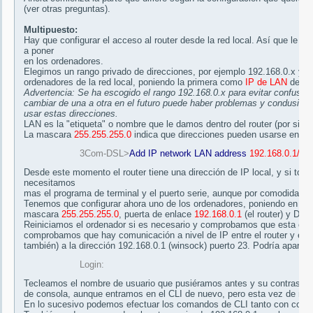
(ver otras preguntas).
Multipuesto:
Hay que configurar el acceso al router desde la red local. Así que le
a poner
en los ordenadores.
Elegimos un rango privado de direcciones, por ejemplo 192.168.0.x y v
ordenadores de la red local, poniendo la primera como
IP de LAN
del r
Advertencia: Se ha escogido el rango 192.168.0.x para evitar confusion
cambiar de una a otra en el futuro puede haber problemas y condusione
usar estas direcciones.
LAN es la "etiqueta" o nombre que le damos dentro del router (por si h
La mascara
255.255.255.0
indica que direcciones pueden usarse en la 
3Com-DSL>
Add IP network LAN address
192.168.0.1/25
Desde este momento el router tiene una dirección de IP local, y si tod
necesitamos
mas el programa de terminal y el puerto serie, aunque por comodidad 
Tenemos que configurar ahora uno de los ordenadores, poniendo en la t
mascara
255.255.255.0
, puerta de enlace
192.168.0.1
(el router) y DN
Reiniciamos el ordenador si es necesario y comprobamos que esta cor
comprobamos que hay comunicación a nivel de IP entre el router y el 
también) a la dirección 192.168.0.1 (winsock) puerto 23. Podría aparece
Login:
Tecleamos el nombre de usuario que pusiéramos antes y su contraseña.
de consola, aunque entramos en el CLI de nuevo, pero esta vez de ma
En lo sucesivo podemos efectuar los comandos de CLI tanto con consol