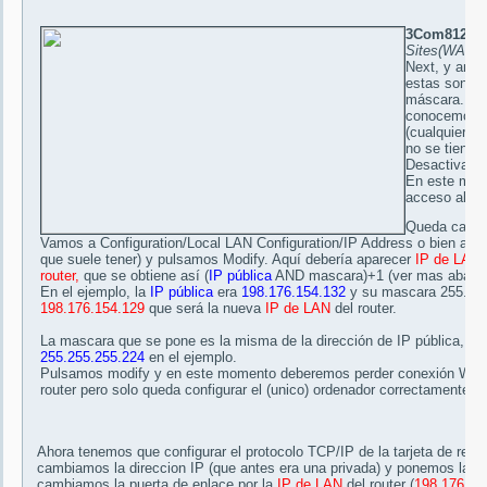
3Com812:
Un
Sites(WAN)/i
Next, y anot
estas son la
máscara. En
conocemos, 
(cualquiera 
no se tiene u
Desactivamo
En este mome
acceso al rou
Queda cambia
Vamos a Configuration/Local LAN Configuration/IP Address o bien a L
que suele tener) y pulsamos Modify. Aquí debería aparecer
IP de LAN
d
router,
que se obtiene así (
IP pública
AND mascara)+1 (ver mas abajo)
En el ejemplo, la
IP pública
era
198.176.154.132
y su mascara 255.255
198.176.154.129
que será la nueva
IP de LAN
del router.
La mascara que se pone es la misma de la dirección de IP pública,
255.255.255.224
en el ejemplo.
Pulsamos modify y en este momento deberemos perder conexión Web
router pero solo queda configurar el (unico) ordenador correctamente.
Ahora tenemos que configurar el protocolo TCP/IP de la tarjeta de red 
cambiamos la direccion IP (que antes era una privada) y ponemos la
IP
cambiamos la puerta de enlace por la
IP de LAN
del router (
198.176.15