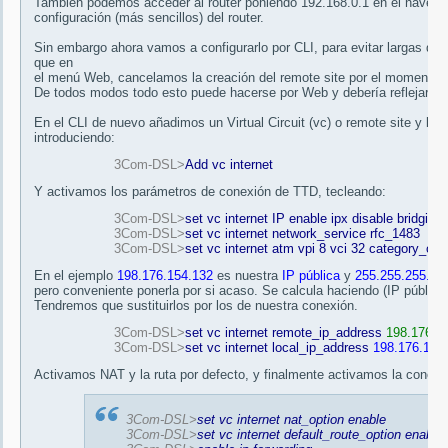
También podemos acceder al router poniendo 192.168.0.1 en el navegad
configuración (más sencillos) del router.
Sin embargo ahora vamos a configurarlo por CLI, para evitar largas de
que en
el menú Web, cancelamos la creación del remote site por el momento.
De todos modos todo esto puede hacerse por Web y debería reflejarse a
En el CLI de nuevo añadimos un Virtual Circuit (vc) o remote site y lo 
introduciendo:
3Com-DSL>
Add vc internet
Y activamos los parámetros de conexión de TTD, tecleando:
3Com-DSL>
set vc internet IP enable ipx disable bridging 
3Com-DSL>
set vc internet network_service rfc_1483
3Com-DSL>
set vc internet atm vpi 8 vci 32 category_of_
En el ejemplo
198.176.154.132
es nuestra
IP pública
y
255.255.255.22
pero conveniente ponerla por si acaso. Se calcula haciendo (IP públic
Tendremos que sustituirlos por los de nuestra conexión.
3Com-DSL>
set vc internet remote_ip_address
198.176.1
3Com-DSL>
set vc internet local_ip_address
198.176.154
Activamos NAT y la ruta por defecto, y finalmente activamos la conexi
3Com-DSL>
set vc internet nat_option enable
3Com-DSL>
set vc internet default_route_option enable