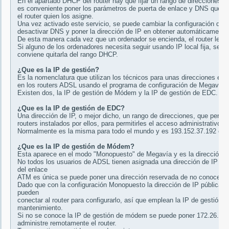
En el apartado DHCP del router hay que fijar un rango de direcciones e
es conveniente poner los parámetros de puerta de enlace y DNS que ant
el router quien los asigne.
Una vez activado este servicio, se puede cambiar la configuración de 
desactivar DNS y poner la dirección de IP en obtener automáticament
De esta manera cada vez que un ordenador se encienda, el router le as
Si alguno de los ordenadores necesita seguir usando IP local fija, se 
conviene quitarla del rango DHCP.
¿Que es la IP de gestión?
Es la nomenclatura que utilizan los técnicos para unas direcciones esp
en los routers ADSL usando el programa de configuración de Megavía.
Existen dos, la IP de gestión de Módem y la IP de gestión de EDC. No 
¿Que es la IP de gestión de EDC?
Una dirección de IP, o mejor dicho, un rango de direcciones, que perten
routers instalados por ellos, para permitirles el acceso administrativo a
Normalmente es la misma para todo el mundo y es 193.152.37.192 co
¿Que es la IP de gestión de Módem?
Esta aparece en el modo "Monopuesto" de Megavía y es la dirección de 
No todos los usuarios de ADSL tienen asignada una dirección de IP de
del enlace
ATM es única se puede poner una dirección reservada de no conocerla
Dado que con la configuración Monopuesto la dirección de IP pública se
pueden
conectar al router para configurarlo, así que emplean la IP de gestión
mantenimiento.
Si no se conoce la IP de gestión de módem se puede poner 172.26.0.1
administre remotamente el router.