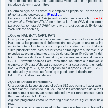
Yo no recomiendo utilizarlo, dado que a veces falla, estropeando la co
introduce determinados filtros.
La terminología de los datos que emplea es propia de Telefonica y es la
IP del usuario
equivale a la
IP pública
.
L
a dirección LAN del ATU-R
(nuestro router) se refiere a la
IP de LAN
de
La dirección WAN del ATU-R
se refiere a la IP de WAN de nuestro route
La direccion remota del SABA
se refiere a la direccion de IP del siguie
WAN remote address)
¿Que es NAT, iNAT, NAPT, PAT?
Una opción que tienen algunos routers para hacer traducción de direccio
Hace que a los paquetes de Información que viajan de una red a la otr
originalmente del router, y a sus respuestas se les cambia el "destinatar
Sirve principalmente para actuar como cortafuegos y aumentar la seguri
privadas accedan a internet a través de una única IP pública (la del rout
NAT = Network Address Translation, en general se refiere al mecanismo 
NAPT = Network Address Port Translation, se refiere a la traducción s
ejemplo, el 80 para Web, asi se puede enviar cada puerto a un ordenado
iNAT = Intelligent NAT, de esa opcion solo dispone el 3Com 812 v1.1.7
al ordenador y puerto que "cree" que puede ser el destinatario.
PAT = Port Addres Translation
¿Que es Default Workstation?
Una opción de la que dispone el 3Com 812 que permite hacer asignar 
expresamente. Poniendo la IP de uno de los ordenadores de la red local
puerto al router se envían a ese ordenador y por tanto en este funcio
IRC, servidores de FTP, etc.
Algunos programas como Netmeeting o traceroute siguen sin funcionar,
real.
Hay que tener en cuenta que el router deja de actuar como firewall al d