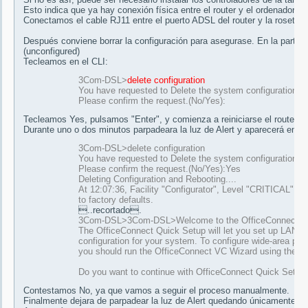
Esto indica que ya hay conexión física entre el router y el ordenador.
Conectamos el cable RJ11 entre el puerto ADSL del router y la roseta d
Después conviene borrar la configuración para asegurase. En la parte d
(unconfigured)
Tecleamos en el CLI:
3Com-DSL>
delete configuration
You have requested to Delete the system configuration
Please confirm the request.(No/Yes):
Tecleamos Yes, pulsamos "Enter", y comienza a reiniciarse el router.
Durante uno o dos minutos parpadeara la luz de Alert y aparecerá en la
3Com-DSL>delete configuration
You have requested to Delete the system configuration
Please confirm the request.(No/Yes):Yes
Deleting Configuration and Rebooting....
At 12:07:36, Facility "Configurator", Level "CRITICAL":: R
to factory defaults.
..recortado.
3Com-DSL>3Com-DSL>Welcome to the OfficeConnect Q
The OfficeConnect Quick Setup will let you set up LAN-si
configuration for your system. To configure wide-area prof
you should run the OfficeConnect VC Wizard using th
Do you want to continue with OfficeConnect Quick Setup
Contestamos No, ya que vamos a seguir el proceso manualmente.
Finalmente dejara de parpadear la luz de Alert quedando únicamente la