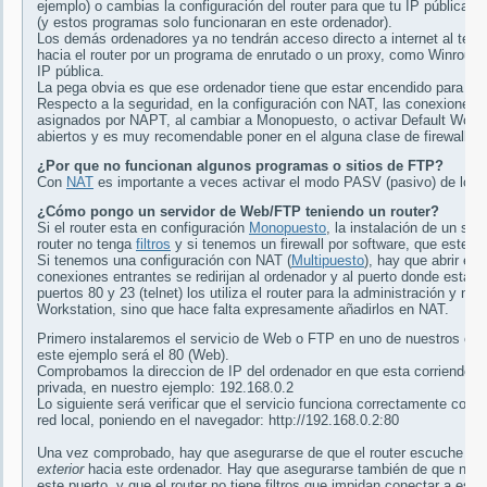
ejemplo) o cambias la configuración del router para que tu IP pública
(y estos programas solo funcionaran en este ordenador).
Los demás ordenadores ya no tendrán acceso directo a internet al tene
hacia el router por un programa de enrutado o un proxy, como Winroute 
IP pública.
La pega obvia es que ese ordenador tiene que estar encendido para que
Respecto a la seguridad, en la configuración con NAT, las conexiones e
asignados por NAPT, al cambiar a Monopuesto, o activar Default Workst
abiertos y es muy recomendable poner en el alguna clase de firewall po
¿Por que no funcionan algunos programas o sitios de FTP?
Con
NAT
es importante a veces activar el modo PASV (pasivo) de los 
¿Cómo pongo un servidor de Web/FTP teniendo un router?
Si el router esta en configuración
Monopuesto
, la instalación de un se
router no tenga
filtros
y si tenemos un firewall por software, que este n
Si tenemos una configuración con NAT (
Multipuesto
), hay que abrir e
conexiones entrantes se redirijan al ordenador y al puerto donde esta s
puertos 80 y 23 (telnet) los utiliza el router para la administración y n
Workstation, sino que hace falta expresamente añadirlos en NAT.
Primero instalaremos el servicio de Web o FTP en uno de nuestros orde
este ejemplo será el 80 (Web).
Comprobamos la direccion de IP del ordenador en que esta corriendo el
privada, en nuestro ejemplo: 192.168.0.2
Lo siguiente será verificar que el servicio funciona correctamente cone
red local, poniendo en el navegador: http://192.168.0.2:80
Una vez comprobado, hay que asegurarse de que el router escuche en e
exterior
hacia este ordenador. Hay que asegurarse también de que no hay
este puerto, y que el router no tiene filtros que impidan conectar a esto