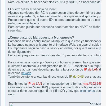
Nota: en el 812, al hacer cambios en NAT y NAPT, es necesario desacti
El puerto 59 es el servicio de ident.
Algunos servidores de IRC lo comprueban antes de permitir la conexión
usando el puerto 59, antes de conectar para que este disponible y pod
Puede ocurrir que si el puerto 59 no esta también abierto no se nos pe
nada mas establecerla.
Para evitarlo puede ser necesario hacer también un NAPT de dicho puer
seguridad.
¿Cómo pasar de Multipuesto a Monopuesto
?
Partiendo de una configuración Multipuesto que este ya funcionando 
Lo haremos usando únicamente el interface Web, sin usar el cable seri
Es importante seguirlo paso a paso y en orden, por que durante el proc
de configuración.
Entran en juego varias direcciones de IP y es importante no confundirla
Para conectar al router por Web y configurarlo primero hay que averigua
el sistema operativo la configuración de TCP/IP asociada a la tarjeta d
de enlace actual, que debería apuntar a la dirección de
IP de LAN
del r
dirección
privada
.
También conviene anotar las direcciones de
IP de DNS
por si acaso (p
Escribimos la
IP de LAN
en el navegador de la forma:
http://192.168.0.
caso ambos eran "adminttd") y aparece el menú de configuración del r
el router tiene puesto algún filtro ("filtro2") y hay que
eliminarlos
desde c
web).
SS5660:
To