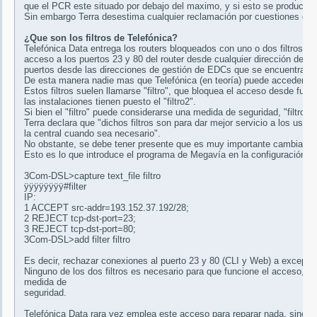
que el PCR este situado por debajo del maximo, y si esto se produce pu
Sin embargo Terra desestima cualquier reclamación por cuestiones de 
¿Que son los filtros de Telefónica?
Telefónica Data entrega los routers bloqueados con uno o dos filtros c
acceso a los puertos 23 y 80 del router desde cualquier dirección de int
puertos desde las direcciones de gestión de EDCs que se encuentran e
De esta manera nadie mas que Telefónica (en teoría) puede acceder al r
Estos filtros suelen llamarse "filtro", que bloquea el acceso desde fuera
las instalaciones tienen puesto el "filtro2".
Si bien el "filtro" puede considerarse una medida de seguridad, "filtro2"
Terra declara que "dichos filtros son para dar mejor servicio a los usua
la central cuando sea necesario".
No obstante, se debe tener presente que es muy importante cambiar la co
Esto es lo que introduce el programa de Megavía en la configuración en 
3Com-DSL>capture text_file filtro
ÿÿÿÿÿÿÿÿ#filter
IP:
1 ACCEPT src-addr=193.152.37.192/28;
2 REJECT tcp-dst-port=23;
3 REJECT tcp-dst-port=80;
3Com-DSL>add filter filtro
Es decir, rechazar conexiones al puerto 23 y 80 (CLI y Web) a excepci
Ninguno de los dos filtros es necesario para que funcione el acceso, y 
medida de
seguridad.
Telefónica Data rara vez emplea este acceso para reparar nada, sino par