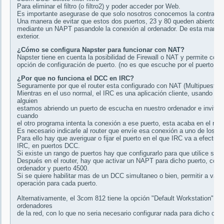
Para eliminar el filtro (o filtro2) y poder acceder por Web.
Es importante asegurase de que solo nosotros conocemos la contraseña d
Una manera de evitar que estos dos puertos, 23 y 80 queden abiertos d
mediante un NAPT pasandole la conexión al ordenador. De esta manera n
exterior.
¿Cómo se configura Napster para funcionar con NAT?
Napster tiene en cuenta la posibilidad de Firewall o NAT y permite conf
opción de configuración de puerto. (no es que escuche por el puerto 0).
¿Por que no funciona el DCC en IRC?
Seguramente por que el router esta configurado con NAT (Multipuesto)
Mientras en el uso normal, el IRC es una aplicación cliente, usando el 
alguien
estamos abriendo un puerto de escucha en nuestro ordenador e invitando
cuando
el otro programa intenta la conexión a ese puerto, esta acaba en el route
Es necesario indicarle al router que envíe esa conexión a uno de los o
Para ello hay que averiguar o fijar el puerto en el que IRC va a efectuar
IRC, en puertos DCC.
Si existe un rango de puertos hay que configurarlo para que utilice solo
Después en el router, hay que activar un NAPT para dicho puerto, con p
ordenador y puerto 4500.
Si se quiere habilitar mas de un DCC simultaneo o bien, permitir a vari
operación para cada puerto.
Alternativamente, el 3com 812 tiene la opción "Default Workstation" qu
ordenadores
de la red, con lo que no seria necesario configurar nada para dicho ord