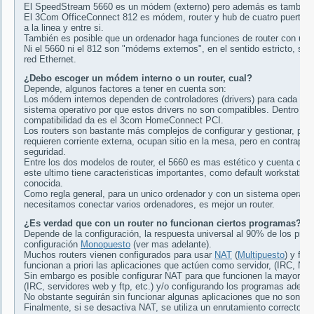
El SpeedStream 5660 es un módem (externo) pero además es también u
El 3Com OfficeConnect 812 es módem, router y hub de cuatro puertos, 
a la linea y entre si.
También es posible que un ordenador haga funciones de router con un s
Ni el 5660 ni el 812 son "módems externos", en el sentido estricto, sin
red Ethernet.
¿Debo escoger un módem interno o un router, cual?
Depende, algunos factores a tener en cuenta son:
Los módem internos dependen de controladores (drivers) para cada sis
sistema operativo por que estos drivers no son compatibles. Dentro d
compatibilidad da es el 3com HomeConnect PCI.
Los routers son bastante más complejos de configurar y gestionar, pe
requieren corriente externa, ocupan sitio en la mesa, pero en contrapar
seguridad.
Entre los dos modelos de router, el 5660 es mas estético y cuenta con 
este ultimo tiene caracteristicas importantes, como default workstati
conocida.
Como regla general, para un unico ordenador y con un sistema operati
necesitamos conectar varios ordenadores, es mejor un router.
¿Es verdad que con un router no funcionan ciertos programas?
Depende de la configuración, la respuesta universal al 90% de los pro
configuración
Monopuesto
(ver mas adelante).
Muchos routers vienen configurados para usar
NAT
(
Multipuesto
) y fun
funcionan a priori las aplicaciones que actúen como servidor, (IRC, Nap
Sin embargo es posible configurar NAT para que funcionen la mayoría 
(IRC, servidores web y ftp, etc.) y/o configurando los programas adec
No obstante seguirán sin funcionar algunas aplicaciones que no son co
Finalmente, si se desactiva NAT, se utiliza un enrutamiento correcto y 