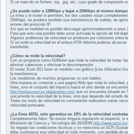
Si se trata de un fichero .zip, .jpg, etc. cuyo grado de compresión es ya
¿Se puede subir a 128Kbps y bajar a 256Kbps al mismo tiempo?
La línea y el router lo permiten, los dos canales estan completamente
256Kbps, se produce también una transferencia de subida, de aproximad
errores del protocolo IP.
Así que en realidad es posible descargar aproximadamente a unos 26-2
Para que esto sea posible debe estar activada la opción de full-duplex 
Algunos problemas de velocidad se producen por colisiones entre la sub
Si se mide la velocidad en el enlace ATM debería poderse alcanzar 256
transferido.
¿Cómo se mide la velocidad?
Con un programa como DUMeter que mide la velocidad de todas las desc
eliminar cabeceras y efectuar la descompresión.
El router 3com 812 tiene un medidor con gráfica (Line Utilization Graph)
la transferencia.
Los medidores de muchos programas no son fiables.
Otra manera es conectar a una pagina Web que mida la velocidad, pero 
línea, sino el conjunto del trayecto hasta el sitio donde se encuentre 
http://testacceso.es.tdatacenter.com/
que se encuentra situado en Tele
unicamente la velocidad de la linea, sino que depende del estado de la 
Todos los tests de velocidad es conveniente realizarlos varias veces, 
velocidad puntuales.
¿La línea ADSL solo garantiza un 10% de la velocidad contratada?
Completamente falso. No existe ninguna regulación al respecto, ni en el 
Ministerio de Ciencia y Tecnología del 26/03/99
http://www.setsi.mcyt.
Se regulan las condiciones técnicas y se menciona un SCR (Sustained 
debe sostenerse esa velocidad en todo momento, con perdida de paquet