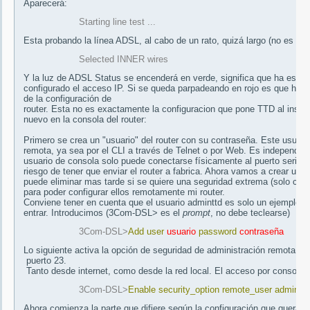
Aparecerá:
Starting line test ...
Esta probando la línea ADSL, al cabo de un rato, quizá largo (no es nec
Selected INNER wires
Y la luz de ADSL Status se encenderá en verde, significa que ha est
configurado el acceso IP. Si se queda parpadeando en rojo es que hay 
de la configuración de
router. Esta no es exactamente la configuracion que pone TTD al instalar
nuevo en la consola del router:
Primero se crea un "usuario" del router con su contraseña. Este usuari
remota, ya sea por el CLI a través de Telnet o por Web. Es independien
usuario de consola solo puede conectarse físicamente al puerto serie y 
riesgo de tener que enviar el router a fabrica. Ahora vamos a crear un
puede eliminar mas tarde si se quiere una seguridad extrema (solo con
para poder configurar ellos remotamente mi router.
Conviene tener en cuenta que el usuario adminttd es solo un ejemplo, 
entrar. Introducimos (3Com-DSL> es el
prompt
, no debe teclearse)
3Com-DSL>
Add user
usuario
password
contraseña
Lo siguiente activa la opción de seguridad de administración remota del r
 puerto 23.

 Tanto desde internet, como desde la red local. El acceso por consola 
3Com-DSL>
Enable security_option remote_user administ
Ahora comienza la parte que difiere según la configuración que queram