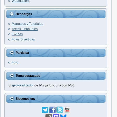
Webmasters
Descargas
Manuales y Tutoriales
Textos - Manuales
E-Zines
Fotos Divertidas
Participa
Foro
Tema destacado
El
geolocalizador
de IP's ya funciona con IPv6
Síguenos en: