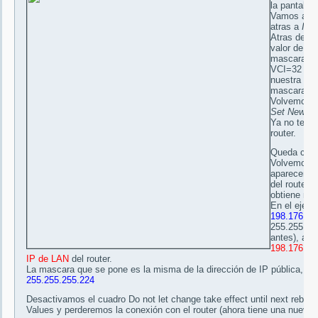
la pantalla
Vamos a
N
atras a
IP 
Atras de n
valor de
IP
mascara. V
VCI=32 148
nuestra
IP 
mascara
25
Volvemos a
Set New Va
Ya no tene
router.
Queda cambi
Volvemos a
aparecer
IP
del router 
obtiene med
En el ejemp
198.176.15
255.255.25
antes), así
198.176.15
IP de LAN
del router.
La mascara que se pone es la misma de la dirección de IP pública, en 
255.255.255.224
Desactivamos el cuadro Do not let change take effect until next rebo
Values y perderemos la conexión con el router (ahora tiene una nueva d