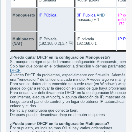
-
Ordenador
Router (LAN)
Router 
Monopuesto
IP Pública
(
IP Publica
AND
IP gest
mascara) + 1
módem 
172.26.
Multipuesto
IP Privada
IP privada
IP Publ
(NAT)
(192.168.0.2),3,4,
192.168.0.1
¿Puedo quitar DHCP en la configuración Monopuesto?
Si, aunque en rigor deja de llamarse configuración Monopuesto, pero s
Solo hay que poner en el ordenador la dirección y demás parámetros de
DHCP
.
A veces DHCP da problemas, especialmente con firewalls. Además Tele
una "renovación" de la licencia cada minuto. A veces algo va mal, y no 
Para ver los datos de la conexión se puede usar (en Windows) winipcf
puede obligar a renovar la dirección en caso de que haya problemas.
Para desactivar definitivamente DHCP en la configuración Monopuesto 
con internet, ejecuta winipcfg, y apunta dirección de IP, mascara de re
Luego abre el panel de control y en lugar de obtener IP automáticament
enlace y el dns.
Reinicia y comprueba que conecta bien.
Después puedes desactivar dhcp en el router si quieres.
¿Puedo poner DHCP en la configuración Multipuesto?
Por supuesto, es incluso mas útil si hay varios ordenadores.