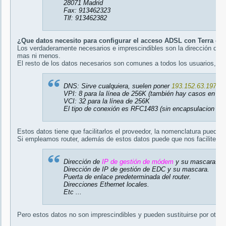
28071 Madrid
Fax: 913462323
Tlf: 913462382
¿Que datos necesito para configurar el acceso ADSL con Terra o 
Los verdaderamente necesarios e imprescindibles son la dirección de I
mas ni menos.
El resto de los datos necesarios son comunes a todos los usuarios, pe
DNS: Sirve cualquiera, suelen poner
193.152.63.197
qu
VPI: 8 para la línea de 256K (también hay casos en qu
VCI: 32 para la línea de 256K
El tipo de conexión es RFC1483 (sin encapsulacion M
Estos datos tiene que facilitarlos el proveedor, la nomenclatura puede s
Si empleamos router, además de estos datos puede que nos faciliten ta
Dirección de
IP de gestión de módem
y su mascara.
Dirección de IP de gestión de EDC y su mascara.
Puerta de enlace predeterminada del router.
Direcciones Ethernet locales.
Etc ...
Pero estos datos no son imprescindibles y pueden sustituirse por otros