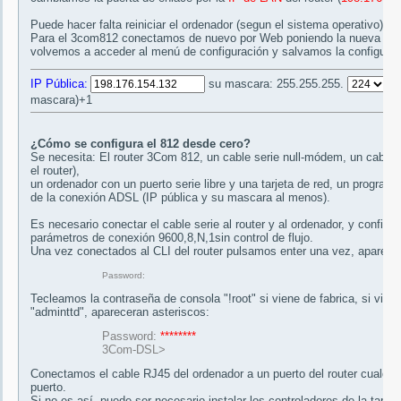
Puede hacer falta reiniciar el ordenador (segun el sistema operativo).
Para el 3com812 conectamos de nuevo por Web poniendo la nueva
IP
volvemos a acceder al menú de configuración y salvamos la configurac
IP Pública:
su mascara: 255.255.255.
-
mascara)+1
¿Cómo se configura el 812 desde cero?
Se necesita: El router 3Com 812, un cable serie null-módem, un cable 
el router),
un ordenador con un puerto serie libre y una tarjeta de red, un program
de la conexión ADSL (IP pública y su mascara al menos).
Es necesario conectar el cable serie al router y al ordenador, y configu
parámetros de conexión 9600,8,N,1sin control de flujo.
Una vez conectados al CLI del router pulsamos enter una vez, aparece
Password:
Tecleamos la contraseña de consola "!root" si viene de fabrica, si vien
"adminttd", apareceran asteriscos:
Password:
********
3Com-DSL>
Conectamos el cable RJ45 del ordenador a un puerto del router cualquie
puerto.
Si no es así, puede ser necesario instalar los controladores de la tarjet