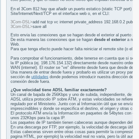
En el 3Com 812 hay que añadir un puerto estatico (static TCP port) en
Site/Internet/Next/TCP en el interface web o, en el CLI:
3Com-DSL>
add nat tcp vc internet private_address 192.168.0.2 public_
3Com-DSL>
save all
Esto envia las conexiones que se hagan desde el exterior al puerto publi
De esta manera las conexiones que se hagan
desde el exterior
a nuest
Web.
Para que tenga efecto puede hacer falta reiniciar el remote site (o el ro
Para comprobar el funcionamiento, debe tenerse en cuenta que si se con
la IP pública (ej. 198.176.154.132) directamente desde nuestro ordenador
WAN (internet). El router se "ve" diferente desde fuera que desde dentr
Una manera de entrar desde fuera y probarlo es utilizar un proxy par
sección de
utilidades
donde podemos introducir nuestra dirección de IP p
conexión desde fuera.
¿Que velocidad tiene ADSL familiar exactamente?
Un canal de bajada de 256Kbps y uno de subida, independiente, de 12
ADSL utiliza protocolo IP sobre ATM, y estas velocidades se refieren al
regulado por el Ministerio. Junto con al Información útil que se envía,
imprescindibles y donde se especifica el destino, el origen y otras cosa
El protocolo ATM envía la Información en paquetes de 54bytes con cabec
unos 232Kbps para la capa IP.
Los paquetes de IP también tienen cabeceras aunque dependen del proto
En una descarga por FTP, por ejemplo, la velocidad de descarga útil 
Estas cabeceras sirven entre otras cosas para permitir la compresión au
pagina HTML, por ejemplo) la velocidad real no varia, pero la útil aum