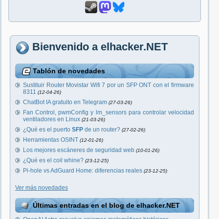
Bienvenido a elhacker.NET
Tablón de novedades
Sustituir Router Movistar Wifi 7 por un SFP ONT con el firmware
8311
(12-04-26)
ChatBot IA gratuito en Telegram
(27-03-26)
Fan Control, pwmConfig y lm_sensors para controlar velocidad
ventiladores en Linux
(21-03-26)
¿Qué es el puerto
SFP
de un router?
(27-02-26)
Herramientas OSINT
(12-01-26)
Los mejores escáneres de seguridad web
(10-01-26)
¿Qué es el coil whine?
(23-12-25)
Pi-hole vs AdGuard Home: diferencias reales
(23-12-25)
Ver más novedades
Últimas entradas en el blog de elhacker.NET