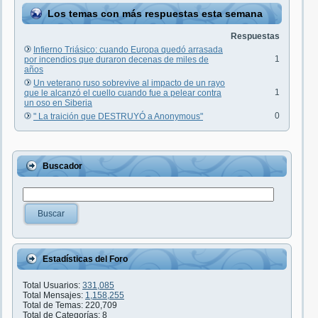
Los temas con más respuestas esta semana
Respuestas
Infierno Triásico: cuando Europa quedó arrasada
1
por incendios que duraron decenas de miles de
años
Un veterano ruso sobrevive al impacto de un rayo
1
que le alcanzó el cuello cuando fue a pelear contra
un oso en Siberia
0
" La traición que DESTRUYÓ a Anonymous"
Buscador
Buscar
Estadísticas del Foro
Total Usuarios:
331,085
Total Mensajes:
1,158,255
Total de Temas: 220,709
Total de Categorías: 8