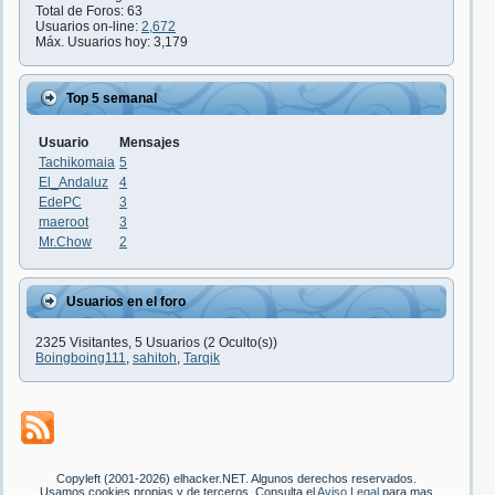
Total de Foros: 63
Usuarios on-line:
2,672
Máx. Usuarios hoy: 3,179
Top 5 semanal
Usuario
Mensajes
Tachikomaia
5
El_Andaluz
4
EdePC
3
maeroot
3
Mr.Chow
2
Usuarios en el foro
2325 Visitantes, 5 Usuarios (2 Oculto(s))
Boingboing111
,
sahitoh
,
Tarqik
Copyleft (2001-2026) elhacker.NET. Algunos derechos reservados.
Usamos cookies propias y de terceros. Consulta el
Aviso Legal
para mas