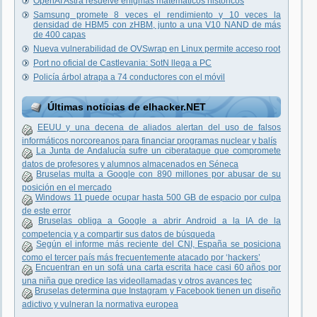
OpenAI Astra resuelve enigmas matemáticos históricos
Samsung promete 8 veces el rendimiento y 10 veces la
densidad de HBM5 con zHBM, junto a una V10 NAND de más
de 400 capas
Nueva vulnerabilidad de OVSwrap en Linux permite acceso root
Port no oficial de Castlevania: SotN llega a PC
Policía árbol atrapa a 74 conductores con el móvil
Últimas noticias de elhacker.NET
EEUU y una decena de aliados alertan del uso de falsos
informáticos norcoreanos para financiar programas nuclear y balís
La Junta de Andalucía sufre un ciberataque que compromete
datos de profesores y alumnos almacenados en Séneca
Bruselas multa a Google con 890 millones por abusar de su
posición en el mercado
Windows 11 puede ocupar hasta 500 GB de espacio por culpa
de este error
Bruselas obliga a Google a abrir Android a la IA de la
competencia y a compartir sus datos de búsqueda
Según el informe más reciente del CNI, España se posiciona
como el tercer país más frecuentemente atacado por ‘hackers’
Encuentran en un sofá una carta escrita hace casi 60 años por
una niña que predice las videollamadas y otros avances tec
Bruselas determina que Instagram y Facebook tienen un diseño
adictivo y vulneran la normativa europea