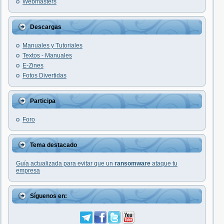
Webmasters
Descargas
Manuales y Tutoriales
Textos - Manuales
E-Zines
Fotos Divertidas
Participa
Foro
Tema destacado
Guía actualizada para evitar que un
ransomware
ataque tu
empresa
Síguenos en: