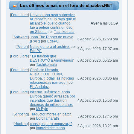
Los últimos temas en el foro de elhacker.NET
[
Foro Libre
]
Un veterano ruso sobrevive
al impacto de un rayo que le
alcanzó el cuello cuando
Ayer
a las 01:59
fue a pelear contra un oso
en Siberia
por
Tachikomaia
[
Software
]
John The Ripper de nuevo
6 Agosto 2026, 17:29 pm
(RAR)
por
EdePC
[
Python
]
No se genera el archivo.
por
6 Agosto 2026, 17:07 pm
EdePC
[
Foro Libre
]
" La traición que
DESTRUYÓ a Anonymous"
6 Agosto 2026, 05:25 am
por
Tachikomaia
[
Foro Libre
]
Conflicto Ucrania-
Rusia,EEUU, OTAN,
Europa. (Todas las noticias
6 Agosto 2026, 00:36 am
relacionadas irán aquí)
por
El_Andaluz
[
Foro Libre
]
Infierno Triásico: cuando
Europa quedó arrasada por
incendios que duraron
4 Agosto 2026, 15:53 pm
decenas de miles de años
por
Mr.Byte
[
Scripting
]
Traductor morse en batch
3 Agosto 2026, 17:45 pm
por
LordTamarath
[
Hacking
]
consejos para empezar¿?
3 Agosto 2026, 13:21 pm
por
kamzleieichmann