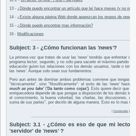
13 -
¿Dónde puedo encontrar un artículo que leí hace meses (y no recu
14 -
¿Existe alguna página Web donde aparezcan los grupos de
news
ex
15 -
¿Dónde puedo encontrar mas información?
16 -
Modificaciones
Subject:
3 - ¿Cómo funcionan las
'news'
?
La primera vez que trates de usar las
'news'
tendrás que enfrentar dos
programa lector; segundo, y no sólo para sacarle el máximo partido pos
educación guíen tus relaciones con los demás usuarios, tarde o tempr
las
'news'
. Aunque solo sean sus fundamentos.
Pero aun antes de dominar ambos problemas conviene que tengas al
"técnicamente", sino "filosóficamente": el exito de las
'news'
hasta a
much as you take'
(
'Da tanto como cojas')
. Esto quiere decir que la
enriquecedora depende de que pongas a disposición de los demás todo 
el conocimiento, la buena voluntad, las charlas, las discusiones, e
suma de sus partes", por decirlo de alguna manera. Esto es lo mas im
[
Contenido
]
Subject:
3.1 - ¿Cómo es eso de que mi lector
'servidor' de
'news'
?