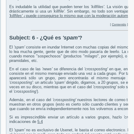
Es indudable la utilidad que pueden tener los '
killfiles'.
La visión que u
drásticamente si usa un
'killfile'
. Sin embargo, no todo son ventajas (al
'killfiles'
¿puede conseguirse lo mismo que con la moderación automáti
[
Contenido
]
Subject:
6 - ¿Qué es
'spam'
?
El
'spam'
consiste en inundar Internet con muchas copias del mismo m
lo lea mucha gente, gente que de otro modo pasaría de leerlo. La ma
cuando menos "sospechosos" (productos "milagro", por ejemplo), o del e
piramidales, etc.
En el caso de las
'news'
se diferencia del
'crossposting'
en que, en lug
consiste en el mismo mensaje enviado una vez a cada grupo. Por tanto
aparecerá sólo un grupo, pero encontrarás el mismo mensaje en m
'crossposting'
: un articulo
'spam'
dirigido, digamos, a 20 grupos, se env
veces en su disco, mientras que en el caso del
'crossposting'
solo se e
el
'crossposting'
).
Además, en el caso del
'crossposting'
nuestros lectores de correo trat
muestran en otros grupos (esto es cierto sólo cuando clientes y servid
que cuando se envía independientemente nos los volvemos a encontrar 
Si es imprescindible enviar un artículo a varios grupos, hazlo
'cros
indicaciones de
5.4
El
'spam'
no es exclusivo de Usenet, le basta el correo electronico. 