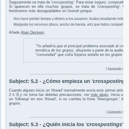
Seguramente se trata de
'crossposting'
. Para estar seguro, comprueba l
Si aparecen en ella muchos grupos, se trata de
'crossposting'
. Com
fenómenos más desagradables en Usenet porque:
Nos hace perder tiempo y dinero a los usuarios. Acaba resultando irritante
Malgasta los recursos (disco, ancho de banda, etc) que todos compartim
Añade
Alain Deckers
:
"Yo añadiría que el principal problema asociado al
cross
temática de los grupos, ahuyenta a parte de la audienci
"comunidad" que solía forjarse antaño en los grupos con 
[
Contenido
]
Subject:
5.2 - ¿Cómo empieza un
'crossposting'
Cuando alguien inicia un
'thread'
normalmente envia este primer artículo
2 ó 3) y no toma las debidas precauciones, ver
más abajo
, inicia un
'
un
'followup'
en ese
'thread'
, si no cambia la línea
'Newsgroups:'
de la
grupos.
[
Contenido
]
Subject:
5.3 - ¿Quién inicia los
'crosspostings'
?