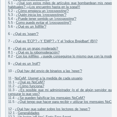
5.1 -
¿Qué son estos miles de artículos que bombardean mis
newsgr
habituales? ¡¡¡Los encuentro hasta en la sopa!!!
5.2 -
¿Cómo empieza un
'crossposting'
?
5.3 -
¿Quién inicia los
'crosspostings'
?
5.4 -
¿Puede tener sentido un
'crossposting'
?
5.5 -
Como puedo evitar el
'crossposting'
?
5.6 -
¿Qué es un
'killfile'
?
6 -
¿Qué es
'spam'
?
7 -
¿Qué es 'ECP'? ¿Y 'EMP'? ¿Y el 'Indice Breidbart' (BI)?
8 -
¿Qué es un grupo moderado?
8.1 -
¿Qué es la robomoderación?
8.2 -
Con los
killfiles
, ¿puede conseguirse lo mismo que con la moderac
9 -
¿Qué es un
'troll'
?
10 -
¿Qué hay del envio de binarios a las
'news'
?
11 -
NoCeM: Usenet a la medida de cada usuario
.
11.1 -
¿Qué es NoCeM?
11.2 -
¿Cómo funciona?
11.3 -
¿Es posible que mi administrador (o el de algún servidor que s
censurar lo que veo?
11.4 -
¿Se pueden falsificar los mensajes NoCeM?
11.5 -
¿Qué tengo que hacer para recibir y utilizar los mensajes NoCem
12 -
¿Qué hay que saber sobre los lectores de
'news'
?
12.1 -
Generalidades
12.2 -
Un lector
'off-line'
: Forte Free Agent