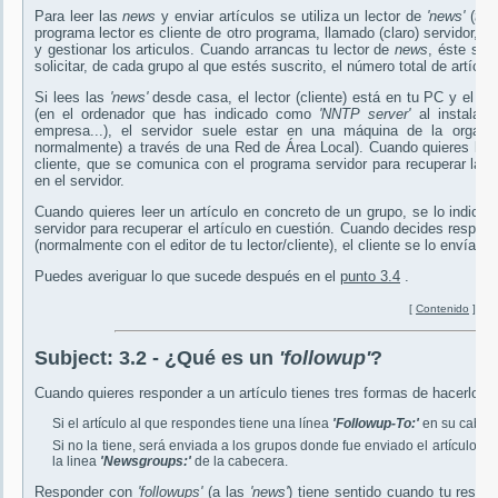
Para leer las
news
y enviar artículos se utiliza un lector de
'news'
(
tin
programa lector es cliente de otro programa, llamado (claro) servidor, q
y gestionar los articulos. Cuando arrancas tu lector de
news
, éste se 
solicitar, de cada grupo al que estés suscrito, el número total de artículo
Si lees las
'news'
desde casa, el lector (cliente) está en tu PC y el se
(en el ordenador que has indicado como
'NNTP server'
al instalar 
empresa...), el servidor suele estar en una máquina de la organi
normalmente) a través de una Red de Área Local). Cuando quieres leer 
cliente, que se comunica con el programa servidor para recuperar las
en el servidor.
Cuando quieres leer un artículo en concreto de un grupo, se lo indica
servidor para recuperar el artículo en cuestión. Cuando decides respond
(normalmente con el editor de tu lector/cliente), el cliente se lo envía al 
Puedes averiguar lo que sucede después en el
punto 3.4
.
[
Contenido
]
Subject:
3.2 - ¿Qué es un
'followup'
?
Cuando quieres responder a un artículo tienes tres formas de hacerlo. La
Si el artículo al que respondes tiene una línea
'Followup-To:'
en su cabece
Si no la tiene, será enviada a los grupos donde fue enviado el artículo al
la linea
'Newsgroups:'
de la cabecera.
Responder con
'followups'
(a las
'news'
) tiene sentido cuando tu respue