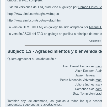
grupos, el FAQ completo.
Existen versiones del FAQ traducido al gallego por
Ramón Flores Seija
http://www.simil.com/scg/newsfaq.txt
http://www.simil.com/scg/newsfaq.html
La versión HTML del FAQ en gallego ha sido adaptada por
Manuel Casal
La versión ASCII del FAQ en gallego se publica a principio de mes en
s
[
Contenido
]
Subject:
1.3 - Agradecimientos y bienvenida de 
Quiero agradecer su colaboración a:
Fran Bernal Fernández
mistero
Alain Deckers
Alain.D
Javier Herrera
Pedro Macanás Valverde
mac@roy
Julio Sánchez
jsanche
Domènec Sos
domene
Brad Templeton
brad@alt
Tambien doy, de antemano, las gracias a todos los que deseen c
preguntas, sugerencias y aportaciones.