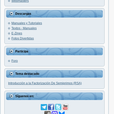
Webmasters
Descargas
Manuales y Tutoriales
Textos - Manuales
E-Zines
Fotos Divertidas
Participa
Foro
Tema destacado
Introducción a la Factorización De Semiprimos (RSA)
Síguenos en: