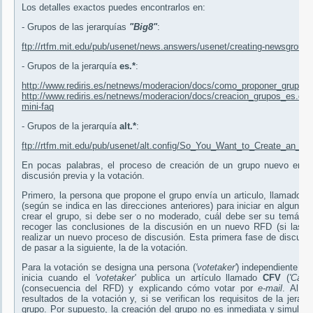
Los detalles exactos puedes encontrarlos en:
- Grupos de las jerarquías
"Big8"
:
ftp://rtfm.mit.edu/pub/usenet/news.answers/usenet/creating-newsgroups
- Grupos de la jerarquía
es.*
:
http://www.rediris.es/netnews/moderacion/docs/como_proponer_grupos_
http://www.rediris.es/netnews/moderacion/docs/creacion_grupos_es.do
mini-faq
- Grupos de la jerarquía
alt.*
:
ftp://rtfm.mit.edu/pub/usenet/alt.config/So_You_Want_to_Create_an_A
En pocas palabras, el proceso de creación de un grupo nuevo en l
discusión previa y la votación.
Primero, la persona que propone el grupo envía un articulo, llamado
R
(según se indica en las direcciones anteriores) para iniciar en alguno 
crear el grupo, si debe ser o no moderado, cuál debe ser su temática
recoger las conclusiones de la discusión en un nuevo RFD (si las mo
realizar un nuevo proceso de discusión. Esta primera fase de discusi
de pasar a la siguiente, la de la votación.
Para la votación se designa una persona (
'votetaker'
) independiente pa
inicia cuando el
'votetaker'
publica un artículo llamado
CFV
(
'Call
(consecuencia del RFD) y explicando cómo votar por
e-mail
. Al fi
resultados de la votación y, si se verifican los requisitos de la jerar
grupo. Por supuesto, la creación del grupo no es inmediata y simultá