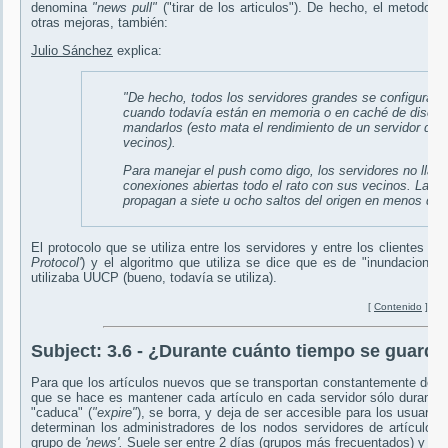
denomina
"news pull"
("tirar de los articulos"). De hecho, el metodo
"
otras mejoras, también:
Julio Sánchez
explica:
"De hecho, todos los servidores grandes se configuran p
cuando todavía están en memoria o en caché de disco pa
mandarlos (esto mata el rendimiento de un servidor que
vecinos).
Para manejar el
push
como digo, los servidores no lla
conexiones abiertas todo el rato con sus vecinos. La p
propagan a siete u ocho saltos del origen en menos de u
El protocolo que se utiliza entre los servidores y entre los clientes y
Protocol'
) y el algoritmo que utiliza se dice que es de "inundacion" (
utilizaba UUCP (bueno, todavía se utiliza).
[
Contenido
]
Subject:
3.6 - ¿Durante cuánto tiempo se guarda 
Para que los artículos nuevos que se transportan constantemente de se
que se hace es mantener cada artículo en cada servidor sólo durante u
"caduca" (
"expire"
), se borra, y deja de ser accesible para los usuario
determinan los administradores de los nodos servidores de artículos.
grupo de
'news'.
Suele ser entre 2 días (grupos más frecuentados) y d