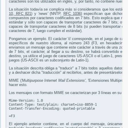
caracteres son los utilizados en inglés, y, por tanto, no contiene nuestr
La situación todavía se complica más si consideramos que los estánd
10, RFC 821
) y
'news'
(NNTP,
RFC 1036
) especifican que dichos 
compuestos por caracteres codificados en 7 bits. Esto explica que no
estándar y sólo son capaces de transportar caracteres de 7 bits; otr
capaces de transportar caracteres de 8 bits (si pueden transportar ca
caracteres de 7, luego cumplen el estándar).
Pongamos un ejemplo. El carácter 'ó' corresponde, en el juego de caract
específicos de nuestro idioma, al número 243 (F3, en hexadecimal)
enviamos un mensaje que contiene este carácter a través de una zona 
de 7 bits, el carácter, al llegar a su destino, se habrá convertido en 
destino, ya utilice el juego de caracteres US-ASCII o el Latin-1, presen
juegos (US-ASCII es un subconjunto de Latin-1).
La situación descrita obliga a "traducir" a 7 bits todos aquellos datos 
y a deshacer dicha "traducción" al recibirlos, antes de presentárselos al
MIME (
'Multipurpose Internet Mail Extensions'
, 'Extensiones Multipropó
hacer esto.
Los mensajes con formato MIME se caracterizan por 3 líneas en su cab
Mime-Version: 1.0 

Content-Type: text/plain; charset=iso-8859-1 

Content-Transfer-Encoding: quoted-printable
=F3
El ejemplo anterior contiene, en el cuerpo del mensaje, únicamente