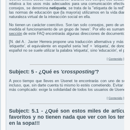
relativa a los usos más adecuados para una comunicación efectiva 
consejos, se denomina
netiqueta
; se trata de la "etiqueta de la red",
las normas de educación que (la mayoría) utilizamos en la vida diaria
naturaleza virtual de la interacción social en ella.
No tienen un carácter coercitivo. Son tan solo consejos, pero de un gr
medida el funcionamiento de un grupo de
'news'
. Por ello es sumamen
sección
de este FAQ encontrarás algunas direcciones de documentos p
[N. del A.: Javier Herrera propone una traducción alternativa y más h
'etiquette'
, el equivalente en español seria 'red' + 'etiqueta', de donde
español no se suele utilizar la palabra 'etiqueta', sino 'educación', el pala
[
Contenido
]
Subject:
5 - ¿Qué es
'crossposting'
?
A poco tiempo que lleves en Usenet te encontrarás con uno de sus as
incluso, que, sin darte cuenta tú mismo lo estés cometiendo. Evitar hac
más complicado: exige la solidaridad de todos los usuarios de Usenet.
[
Contenido
]
Subject:
5.1 - ¿Qué son estos miles de artíc
favoritos y no tienen nada que ver con los tema
en la sopa!!!