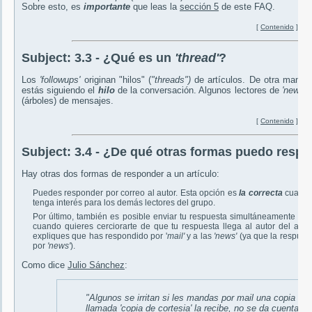
Sobre esto, es
importante
que leas la
sección 5
de este FAQ.
[
Contenido
]
Subject:
3.3 - ¿Qué es un
'thread'
?
Los
'followups'
originan "hilos" (
"threads")
de artículos. De otra maner
estás siguiendo el
hilo
de la conversación. Algunos lectores de
'news'
r
(árboles) de mensajes.
[
Contenido
]
Subject:
3.4 - ¿De qué otras formas puedo respo
Hay otras dos formas de responder a un artículo:
Puedes responder por correo al autor. Esta opción es
la correcta
cuando 
tenga interés para los demás lectores del grupo.
Por último, también es posible enviar tu respuesta simultáneamente al a
cuando quieres cerciorarte de que tu respuesta llega al autor del arti
expliques que has respondido por '
mail'
y a las
'news'
(ya que la respues
por
'news'
).
Como dice
Julio Sánchez
:
"Algunos se irritan si les mandas por
mail
una copia del
llamada 'copia de cortesia' la recibe, no se da cuenta d