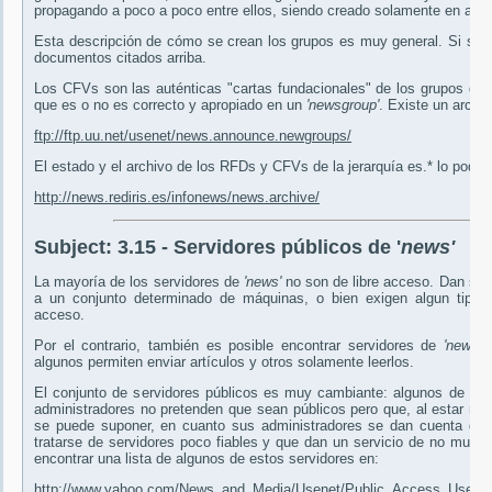
propagando a poco a poco entre ellos, siendo creado solamente en aque
Esta descripción de cómo se crean los grupos es muy general. Si se d
documentos citados arriba.
Los CFVs son las auténticas "cartas fundacionales" de los grupos de 
que es o no es correcto y apropiado en un
'newsgroup'
. Existe un arch
ftp://ftp.uu.net/usenet/news.announce.newgroups/
El estado y el archivo de los RFDs y CFVs de la jerarquía es.* lo podei
http://news.rediris.es/infonews/news.archive/
Subject:
3.15 - Servidores públicos de '
news'
La mayoría de los servidores de
'news'
no son de libre acceso. Dan serv
a un conjunto determinado de máquinas, o bien exigen algun tipo de 
acceso.
Por el contrario, también es posible encontrar servidores de
'news'
d
algunos permiten enviar artículos y otros solamente leerlos.
El conjunto de servidores públicos es muy cambiante: algunos de es
administradores no pretenden que sean públicos pero que, al estar ma
se puede suponer, en cuanto sus administradores se dan cuenta deja
tratarse de servidores poco fiables y que dan un servicio de no muy 
encontrar una lista de algunos de estos servidores en:
http://www.yahoo.com/News_and_Media/Usenet/Public_Access_Usenet