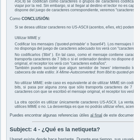
ASCII) se codifican como caracteres o grupos de caracteres codificable
viajar por la red. Sin embargo, si al llegar al destino el lector no es cap
dispone del juego de caracteres correspondiente, veremos "caracteres ex
Como
CONCLUSIÓN:
Si se desea utilizar caracteres no US-ASCII (acentos, eñes, etc) podemos:
Utilizar MIME y:
Codificar los mensajes (
'quoted-printable'
o
'base64'
). Los mensajes lleg
no disponga del juego de caracteres adecuado los verá con "caracteres e
No codificarlos (
'8bit'
). En tal caso, como el mensaje contiene caracter
transporta caracteres de 7 bits o si el ordenador destino no dispone del
original, el receptor los verá con "caracteres extraños".
También puede suceder que algun servidor de
'news'
intermedio los c
cabecera de este estilo:
X-Mime-Autoconverted: from 8bit to quoted-printabl
No utilizar MIME: este caso es equivalente al de utilizar MIME sin codifi
bits, si pasa por alguna zona que sólo transporta caracteres de 7 bit
caracteres con que se escribió el mensaje original, el receptor los verá co
La otra opción es utilizar únicamente caracteres US-ASCII. La ventaja 
utilices MIME o no. La desventaja es que no podrás utilizar eñes, acentos,
Puedes encontrar algunas referencias útiles
al final
de este documento.
Subject:
4 - ¿Qué es la netiqueta?
Usenet existe desde hace bastante. Durante ese tiempo, sus usuarios h