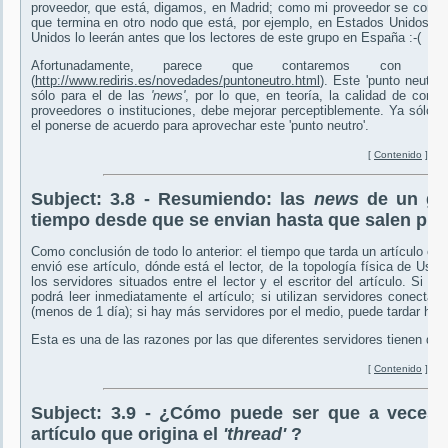
proveedor, que está, digamos, en Madrid; como mi proveedor se conecta
que termina en otro nodo que está, por ejemplo, en Estados Unidos, re
Unidos lo leerán antes que los lectores de este grupo en España :-(
Afortunadamente, parece que contaremos con 
(
http://www.rediris.es/novedades/puntoneutro.html
). Este 'punto neutro'
sólo para el de las
'news'
, por lo que, en teoría, la calidad de comu
proveedores o instituciones, debe mejorar perceptiblemente. Ya sólo s
el ponerse de acuerdo para aprovechar este 'punto neutro'.
[
Contenido
]
Subject:
3.8 - Resumiendo: las
news
de un gru
tiempo desde que se envian hasta que salen pub
Como conclusión de todo lo anterior: el tiempo que tarda un artículo en
envió ese artículo, dónde está el lector, de la topología física de Use
los servidores situados entre el lector y el escritor del artículo. Si el 
podrá leer inmediatamente el artículo; si utilizan servidores conectado
(menos de 1 día); si hay más servidores por el medio, puede tardar hast
Esta es una de las razones por las que diferentes servidores tienen dis
[
Contenido
]
Subject:
3.9 - ¿Cómo puede ser que a veces 
artículo que origina el
'thread'
?