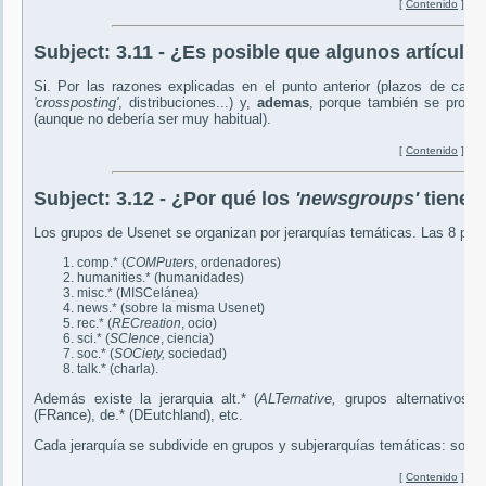
[
Contenido
]
Subject:
3.11 - ¿Es posible que algunos artículo
Si. Por las razones explicadas en el punto anterior (plazos de caduc
'crossposting'
, distribuciones...) y,
ademas
, porque también se produc
(aunque no debería ser muy habitual).
[
Contenido
]
Subject:
3.12 - ¿Por qué los
'newsgroups'
tienen
Los grupos de Usenet se organizan por jerarquías temáticas. Las 8 prin
comp.* (
COMPuters
, ordenadores)
humanities.* (humanidades)
misc.* (MISCelánea)
news.* (sobre la misma Usenet)
rec.* (
RECreation
, ocio)
sci.* (
SCIence
, ciencia)
soc.* (
SOCiety,
sociedad)
talk.* (charla).
Además existe la jerarquia alt.* (
ALTernative,
grupos alternativos) 
(FRance), de.* (DEutchland), etc.
Cada jerarquía se subdivide en grupos y subjerarquías temáticas: soc.cul
[
Contenido
]