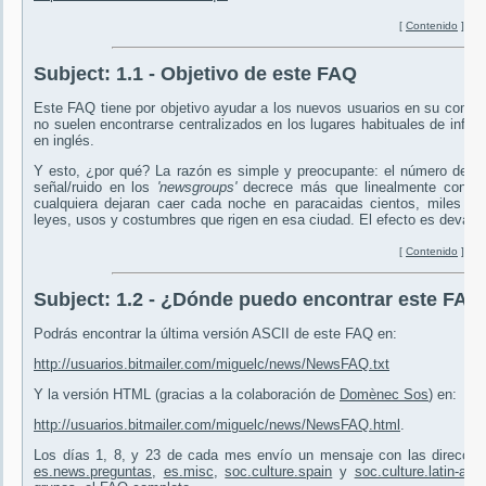
[
Contenido
]
Subject:
1.1 - Objetivo de este FAQ
Este FAQ tiene por objetivo ayudar a los nuevos usuarios en su compr
no suelen encontrarse centralizados en los lugares habituales de info
en inglés.
Y esto, ¿por qué? La razón es simple y preocupante: el número de us
señal/ruido en los
'newsgroups'
decrece más que linealmente con e
cualquiera dejaran caer cada noche en paracaidas cientos, miles d
leyes, usos y costumbres que rigen en esa ciudad. El efecto es devast
[
Contenido
]
Subject:
1.2 - ¿Dónde puedo encontrar este FAQ
Podrás encontrar la última versión ASCII de este FAQ en:
http://usuarios.bitmailer.com/miguelc/news/NewsFAQ.txt
Y la versión HTML (gracias a la colaboración de
Domènec Sos
) en:
http://usuarios.bitmailer.com/miguelc/news/NewsFAQ.html
.
Los días 1, 8, y 23 de cada mes envío un mensaje con las direccio
es.news.preguntas
,
es.misc
,
soc.culture.spain
y
soc.culture.latin-ame