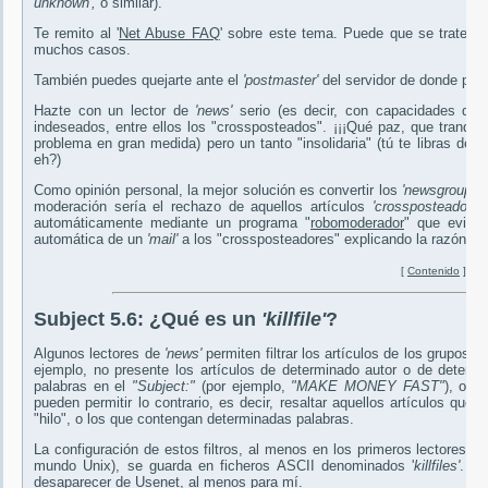
unknown',
o similar).
Te remito al '
Net Abuse FAQ
' sobre este tema. Puede que se trate de 
muchos casos.
También puedes quejarte ante el
'postmaster'
del servidor de donde prov
Hazte con un lector de
'news'
serio (es decir, con capacidades de '
indeseados, entre ellos los "crossposteados". ¡¡¡Qué paz, que tranquilid
problema en gran medida) pero un tanto "insolidaria" (tú te libras del
'
eh?)
Como opinión personal, la mejor solución es convertir los
'newsgroups'
moderación sería el rechazo de aquellos artículos
'crossposteados',
automáticamente mediante un programa "
robomoderador
" que evite
automática de un
'mail'
a los "crossposteadores" explicando la razón del
[
Contenido
]
Subject
5.6: ¿Qué es un
'killfile'
?
Algunos lectores de
'news'
permiten filtrar los artículos de los grupos. 
ejemplo, no presente los artículos de determinado autor o de determ
palabras en el
"Subject:"
(por ejemplo,
"MAKE MONEY FAST"
), o a
pueden permitir lo contrario, es decir, resaltar aquellos artículos qu
"hilo", o los que contengan determinadas palabras.
La configuración de estos filtros, al menos en los primeros lectores d
mundo Unix), se guarda en ficheros ASCII denominados '
killfiles'
. As
desaparecer de Usenet, al menos para mí.