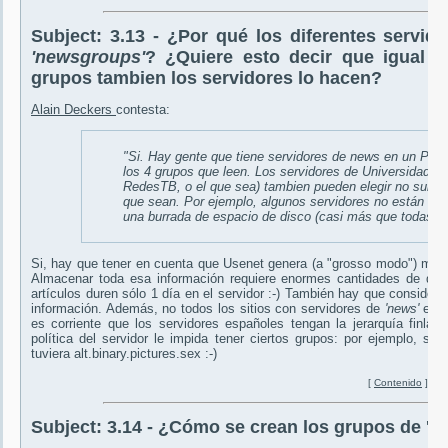
Subject:
3.13 - ¿Por qué los diferentes servid
'newsgroups'
? ¿Quiere esto decir que igual 
grupos tambien los servidores lo hacen?
Alain Deckers
contesta:
"Si. Hay gente que tiene servidores de
news
en un PC e
los 4 grupos que leen. Los servidores de Universidade
RedesTB, o el que sea) tambien pueden elegir no subscr
que sean. Por ejemplo, algunos servidores no están subs
una burrada de espacio de disco (casi más que todas l
Si, hay que tener en cuenta que Usenet genera (a "grosso modo") más
Almacenar toda esa información requiere enormes cantidades de dis
artículos duren sólo 1 día en el servidor :-) También hay que considera
información. Además, no todos los sitios con servidores de
'news'
está
es corriente que los servidores españoles tengan la jerarquía finla
política del servidor le impida tener ciertos grupos: por ejemplo, si 
tuviera alt.binary.pictures.sex :-)
[
Contenido
]
Subject:
3.14 - ¿Cómo se crean los grupos de '
n