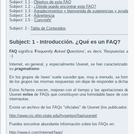
Subject: 1.1 -
Objetivo de este FAQ
Subject: 1.2 -
¿Dónde puedo encontrar este FAQ?
Subject: 1.3 -
Agradecimientos y bienvenida de sugerencias y ayudas.
Subject: 1.4 -
Advertencia
Subject: 1.5 -
'Copyright'
Subject: 2 -
Tabla de Contenidos
Subject:
1 - Introducción. ¿Qué es un FAQ?
FAQ
significa
'
F
requently
A
sked
Q
uestions'
, es decir, '
Respuestas a la
:-)
Internet, en general, y especialmente Usenet, se han caracterizado d
su
pragmatismo
.
En los grupos de
'news'
suele suceder que, muy a menudo, se formulan
de los grupos las mismas respuestas sin dejar de responder a dichas pr
Estos ficheros crecen, mejoran con el tiempo y las aportaciones de t
Usenet
miles
de FAQs que constituyen una formidable base de conocim
internautas.
Existe un archivo de los FAQs "oficiales" de Usenet (los publicados en
http://www.cis.ohio-state.edu/hypertext/faq/usenet/
Puedes encontrar abundante información sobre los FAQs en:
http://www.ii.com/internet/faqs/