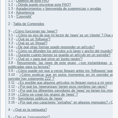
1.1 -
Objetivo de este FAQ
1.2 -
¿Dónde puedo encontrar este FAQ?
1.3 -
Agradecimientos y bienvenida de sugerencias y ayudas
1.4 -
Advertencia
1.5 -
'Copyright'
2 -
Tabla de Contenidos
3 -
¿Cómo funcionan las
'news'
?
3.1 -
¿Cómo es eso de que mi lector de
'news'
es un 'cliente' ? Que es 
3.2 -
¿Qué es un
'followup'
?
3.3 -
¿Qué es un
'thread'
?
3.4 -
¿De qué otras formas puedo responder un artículo?
3.5 -
¿Cómo se difunden los artículos a lo largo y ancho del mundo?
3.6 -
¿Durante cuánto tiempo se guarda un artículo en un servidor?
3.7 -
¿Qué es y para qué sirve un 'punto neutro'?
3.8 -
Resumiendo: las
news
de este grupo, ¿son instantáneas, o ta
publicadas para su lectura?
3.9 -
¿Cómo puede ser que a veces lleguen antes los
'followups'
que el 
3.10 -
'¿Cómo explicar que en estos momentos en mi servidor en e
servidor hay solamente ZZZ ?'
3.11 -
¿Es posible que algunos artículos no lleguen nunca a mi servidor
3.12 -
¿Por qué los
'newsgroups'
tienen esos nombres tan raros?
3.13 -
¿Por qué los diferentes servidores de
'news'
no tienen los mism
3.14 -
¿Cómo se crean los grupos de
'news'
?
3.15 -
Servidores públicos de
'news'
3.16 -
¿Por qué veo caracteres "extraños" en algunos mensajes? ¿Qu
4 -
¿Qué es la netiqueta?
5 -
¿Qué es
'crossposting'
?