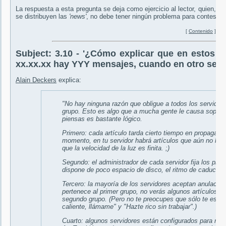
La respuesta a esta pregunta se deja como ejercicio al lector, quien, d
se distribuyen las
'news'
, no debe tener ningún problema para contestarla
[
Contenido
]
Subject:
3.10 - '¿Cómo explicar que en estos 
xx.xx.xx hay YYY mensajes, cuando en otro serv
Alain Deckers
explica:
"No hay ninguna razón que obligue a todos los servidor
grupo. Esto es algo que a mucha gente le causa sopresa
piensas es bastante lógico.
Primero: cada artículo tarda cierto tiempo en propagars
momento, en tu servidor habrá artículos que aún no han
que la velocidad de la luz es finita. ;)
Segundo: el administrador de cada servidor fija los plaz
dispone de poco espacio de disco, el ritmo de caducac
Tercero: la mayoría de los servidores aceptan anulacione
pertenece al primer grupo, no verás algunos artículos qu
segundo grupo. (Pero no te preocupes que sólo te estás p
caliente, llámame" y "Hazte rico sin trabajar".)
Cuarto: algunos servidores están configurados para rec