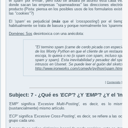
el
'spam'
por
'e-mail'
, pero todo se andará (el asunto está cada vez m
donde sacan las empresas "spameadoras" las direcciones electrónicas
producto (Pista: piensa en los posibles usos de los formularios exist
las
"cookies"
?)
El
'spam'
es perjudicial (
más
que el
'crossposting'
) por el tiempo 
habitualmente se trata de basura y porque normalmente los
'spammers'
Domènec Sos
desintoxica con una anécdota:
"El termino
spam
(carne de cerdo picada con especias) 
de los Monty Python en que el cliente de un restaurant
escoja, lo quiera o no (o
spam con spam
, incluso
spam 
spam y spam
). Esta inevitabilidad y pesadez del
spam
d
intrusos en Usenet. Se puede leer el guión del sketch e
http://www.ironworks.com/comedy/python/spam.html
, i
[
Contenido
]
Subject:
7 - ¿Qué es
'ECP'
? ¿Y
'EMP'
? ¿Y el 'Indi
'EMP'
significa
'Excesive Multi-Posting'
, es decir, es lo mism
(sustancialmente) mismo artículo.
'ECP'
significa
'Excesive Cross-Posting'
, es decir, se refiere a las o
grupo cada uno.