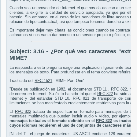
Cuando sea un proveedor de Internet el que nos da acceso a un servid
clientes, a exigirle la calidad de servicio apropiada, ya que por el
hacerlo. Sin embargo, en el caso de los servidores de libre acceso no
relación de tipo contractual, asi que tampoco tenemos derecho a exigirl
Es importante dejar muy claras las condiciones cuando se contrata a u
aclararnos si nos van a dar acceso a un servidor propio o público, cuánt
Subject:
3.16 - ¿Por qué veo caracteres "extr
MIME?
La respuesta a esta pregunta exige una explicación ligeramente técnic
los mensajes de texto. Para profundizar en el tema conviene referirse 
Traducido del
RFC 1521
, 'MIME Part One':
"Desde su publicación en 1982, el documento
STD 11 , RFC 822
, ha 
de correo en Internet. Su éxito ha sido tal que el
RFC 822
ha sido adopt
Internet y del estándar
STD 10, RFC 821
de transporte de correo
limitaciones se han manifestado crecientemente restrictivas para la co
El
RFC 822
trataba de especificar un formato para mensajes de text
mensajes multimedia que pueden incluir audio y vídeo, por ejemplo, 
mensajes textuales el formato definido en el
RFC 822
es inadecuad
cuyos idiomas requieren el uso de conjuntos de caracteres más r
[N. del T.: el juego de caracteres US-ASCII contiene 128 carateres, c