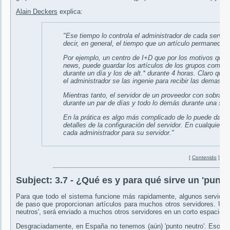
Alain Deckers
explica:
"Ese tiempo lo controla el administrador de cada servid
decir, en general, el tiempo que un artículo permanece e
Por ejemplo, un centro de I+D que por los motivos que 
news
, puede guardar los artículos de los grupos comp.*
durante un día y los de alt.* durante 4 horas. Claro que e
el administrador se las ingenie para recibir las demas jer
Mientras tanto, el servidor de un proveedor con sobrad
durante un par de días y todo lo demás durante una se
En la prática es algo más complicado de lo puede dar a
detalles de la configuración del servidor. En cualquier ca
cada administrador para su servidor."
[
Contenido
]
Subject:
3.7 - ¿Qué es y para qué sirve un 'punto
Para que todo el sistema funcione más rapidamente, algunos servido
de paso que proporcionan artículos para muchos otros servidores. Una 
neutros', será enviado a muchos otros servidores en un corto espacio d
Desgraciadamente, en España no tenemos (aún) 'punto neutro'. Eso sign