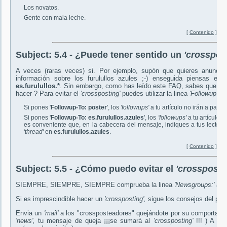
Los novatos.
Gente con mala leche.
[
Contenido
]
Subject:
5.4 - ¿Puede tener sentido un
'crosspos
A veces (raras veces) si. Por ejemplo, supón que quieres anuncia
información sobre los furulullos azules ;-) enseguida piensas en
es.furulullos.*
. Sin embargo, como has leído este FAQ, sabes que lo 
hacer ? Para evitar el
'crossposting'
puedes utilizar la linea
'Followup-To
Si pones '
Followup-To: poster
', los
'followups'
a tu artículo no irán a parar
Si pones '
Followup-To: es.furulullos.azules
', los
'followups'
a tu artículo i
es conveniente que, en la cabecera del mensaje, indiques a tus lector
'thread'
en
es.furulullos.azules
.
[
Contenido
]
Subject:
5.5 - ¿Cómo puedo evitar el
'crossposti
SIEMPRE, SIEMPRE, SIEMPRE comprueba la linea
'Newsgroups:'
ant
Si es imprescindible hacer un
'crossposting',
sigue los consejos del punt
Envia un
'mail'
a los "crossposteadores" quejándote por su comportami
'news',
tu mensaje de queja ¡¡¡se sumará al
'crossposting'
!!! ) A v