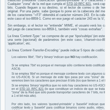
traducido (mediante codificacion '
quoted-printable
' a 3 caracteres de 7
Cualquier "zona" de la red que cumpla el
STD,10 RFC 821
, será capaz 
bits. Cuando lleguen a su destino, si el lector de correo o de
'news
original. Por una parte, sabe (porque lo pone en la cabecera del mens
de los caracteres "=F3" obtendrá el carácter número 243. En la cabece
este caso el iso-8859-1. Como en ese juego el carácter 243 es la 'ó', es
Sin embargo, si el lector no "entiende" MIME, el usuario verá los cara
del juego de caracteres iso-8859-1, también verá "cosas extrañas".
La línea
'Content-Type:'
se compone de un par 'tipo/subtipo' (en este c
una serie (opcional) de parámetros (en este caso, '
charset=iso-8859
'application'
, etc.
La línea
'Content-Transfer-Encoding:'
puede indicar 5 tipos de codificac
Los valores
'8bit'
,
'7bit'
y
'binary'
indican que
NO
hay codificación.
Si se emplea
'7bit'
es porque el mensaje sólo contiene texto codificable en
ASCII).
Si se emplea
'8bit'
es porque el mensaje contiene texto con algunos caract
no US-ASCII). Si un mensaje de este tipo pasa por una "zona" de la R
veremos bien los caracteres que precisan 8 bits (los que tienen a 1 el bit m
Si se emplea
'binary'
significa que no solo hay caracteres no US-ASCII, si
en el
STD 10, RFC 821
(lo que constituye un indicio de que se trata de
"zona" de la Red que sólo puede transportar caracteres de 7 bits, no llega
a 1 el bit más alto).
Por otro lado, los valores
'quoted-printable'
y
'base64'
indican que
SI
codificar texto y
'base64'
para codificar binarios como audio, vídeo, apl