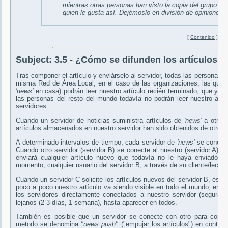
mientras otras personas han visto la copia del grupo y 
quien le gusta así. Dejémoslo en división de opiniones".
[
Contenido
]
Subject:
3.5 - ¿Cómo se difunden los artículos a
Tras componer el artículo y enviárselo al servidor, todas las personas 
misma Red de Área Local, en el caso de las organizaciones, las que t
'news'
en casa) podrán leer nuestro artículo recién terminado, que ya
las personas del resto del mundo todavía no podrán leer nuestro art
servidores.
Cuando un servidor de noticias suministra artículos de
'news'
a otro s
artículos almacenados en nuestro servidor han sido obtenidos de otro 
A determinado intervalos de tiempo, cada servidor de
'news'
se conecta 
Cuando otro servidor (servidor B) se conecte al nuestro (servidor A) par
enviará cualquier artículo nuevo que todavía no le haya enviado, 
momento, cualquier usuario del servidor B, a través de su cliente/lector,
Cuando un servidor C solicite los artículos nuevos del servidor B, éste l
poco a poco nuestro artículo va siendo visible en todo el mundo, empe
los servidores directamente conectados a nuestro servidor (segura
lejanos (2-3 días, 1 semana), hasta aparecer en todos.
También es posible que un servidor se conecte con otro para comuni
metodo se denomina
"news push"
("empujar los artículos") en contra