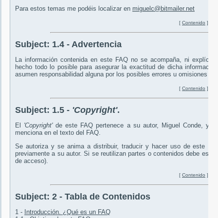
Para estos temas me podéis localizar en
miguelc@bitmailer.net
[
Contenido
]
Subject:
1.4 - Advertencia
La información contenida en este FAQ no se acompaña, ni explícita n
hecho todo lo posible para asegurar la exactitud de dicha información
asumen responsabilidad alguna por los posibles errores u omisiones ni 
[
Contenido
]
Subject:
1.5 -
'Copyright'
.
El
'Copyright'
de este FAQ pertenece a su autor, Miguel Conde, y a 
menciona en el texto del FAQ.
Se autoriza y se anima a distribuir, traducir y hacer uso de este F
previamente a su autor. Si se reutilizan partes o contenidos debe espec
de acceso).
[
Contenido
]
Subject:
2 - Tabla de Contenidos
1 -
Introducción. ¿Qué es un FAQ