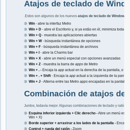
Atajos de teclado de Wind
.Estos son algunos de los nuevos
atajos de teclado de Windows 8
Win
- abre la interfaz Metro
Win + D
- abre el Escritorio y, si ya estás en él, minimiza todas l
Win + Q
- muestra las aplicaciones abiertas
Win + W
- búsqueda instantánea de opciones
Win + F
- búsqueda instantánea de archivos
Win + I
- abre la Charms bar
Win + X
- abre un menú especial con opciones avanzadas
Win + Z
- muestra la barra de
apps
de Metro
Win + . -
Encaja la
app
actual en la derecha de la pantalla, o en 
Win + . + Shift
- Encaja la
app
actual a la izquierda de la pantall
Win + J
- Alterna entre las Metro
apps
encajadas en la pantalla
Combinación de atajos de t
Juntos, todavía mejor. Algunas combinaciones de teclado y ratón qu
Esquina inferior izquierda + Clic derecho -
Abre un menú espec
Win + X)
Borde superior + arrastrar a los lados de la pantalla -
Encaja la
Control + rueda del ratón -
Zoom