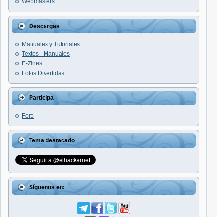
Webmasters
Descargas
Manuales y Tutoriales
Textos - Manuales
E-Zines
Fotos Divertidas
Participa
Foro
Tema destacado
Síguenos en: