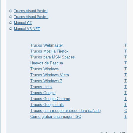
Trucos Visual Basic I
Trucos Visual Basic II
Manual C#
Manual VB.NET
Trucos Webmaster
Truco
Trucos Mozilla Firefox
Truc
Trucos para MSN Spaces
Truc
Huevos de Pascua
Tuto
Trucos Windows
Truc
Trucos Windows Vista
Truc
Trucos Windows 7
Truco
Trucos Linux
Truc
Trucos Google
Truc
Trucos Google Chrome
Truc
Trucos Google Talk
Truco
Trucos para recuperar disco duro dañado
Cone
Cómo grabar una imagen ISO
Tarj