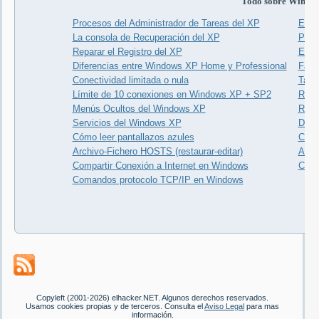
Todo sobre Windo
Procesos del Administrador de Tareas del XP
El p
La consola de Recuperación del XP
Para 
Reparar el Registro del XP
Expl
Diferencias entre Windows XP Home y Professional
Faq 
Conectividad limitada o nula
Tabl
Límite de 10 conexiones en Windows XP + SP2
Recu
Menús Ocultos del Windows XP
Repa
Servicios del Windows XP
Desa
Cómo leer pantallazos azules
Cara
Archivo-Fichero HOSTS (restaurar-editar)
Ataj
Compartir Conexión a Internet en Windows
Coma
Comandos protocolo TCP/IP en Windows
Copyleft (2001-2026) elhacker.NET. Algunos derechos reservados.
Usamos cookies propias y de terceros. Consulta el
Aviso Legal
para mas
información.