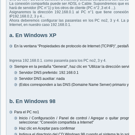
La conexión compartida puede ser ADSL o Cable. Supondremos que esta co
hará de servidor (PC n°1) y los otros de cliente (PC n°2 ,3 et 4 ...).
Asignaremos la dirección 192.168.0.1 al PC n°1 que tiene conexión a In
IP192.168.0.2, 3 y 4...
Ahora deberemos configurar las pasarelas en los PC no2, 3 y 4. La pasar
Internet, en nuestro caso 192.168.0.1.
a. En Windows XP
En la ventana “Propiedades de protocolo de Internet (TCP/IP)”, pestaña “
Ingresa 192.168.0.1. como pasarela para los PC no2, 3 y 4.
Siempre en la pestaña “General”, haz clic en “Utilizar la dirección servido
Servidor DNS preferido: 192.168.0.1
Servidor DNS auxiliar: nada
(Estos corresponden a las DNS (Domaine Name Server) primario y sec
b. En Windows 98
Para el PC no1
Inicio / Configuración / Panel de control / Agregar o quitar program
seleccionar: “Conexión compartida a Internet”
Haz clic en Aceptar para confirmar
Indiqua el directorio del CD Windows 98 cuando el sistema te lo solicit