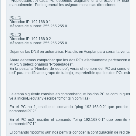
“Propiedades”. A cada PC debemos asignarle una dirección IP, esto p
manualmente . Por lo general les asignaremos estas direcciones:
PC n°1
Dirección IP: 192.168.0.1
Máscara de subred: 255.255.255.0
PC n°2
Dirección IP: 192.168.0.2
Máscara de subred: 255.255.255.0
Dejamos las DNS en automático. Haz clic en Aceptar para cerrar la ventana
Ahora debemos comprobar que los dos PCs efectivamente pertenecen al mis
Mi PC y seleccionamos “Propiedades”.
En la pestaña “Nombre de equipo”, verás el nombre del PC así como el gru
red” para modificar el grupo de trabajo, es preferible que los dos PCs estén
La etapa siguiente consiste en comprobar que los dos PC se comuniquen bie
ve a Inicio/Ejecutar y escribe “cmd” (sin comillas)
En el PC no 1, escribe el comando "ping 192.168.0.2" que permite co
nombredelPC2".
En el PC no2, escribe el comando "ping 192.168.0.1" que permite co
nombredelPC1".
El comando "Ipconfig /all" nos permite conocer la configuración de red del P