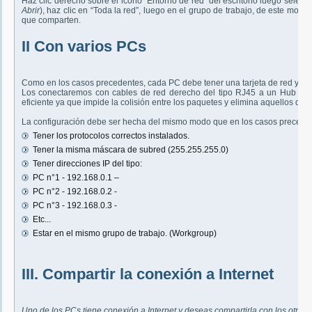
Haz clic derecho sobre el icono “Entorno de red” del escritorio luego selecc
Abrir
), haz clic en “Toda la red”, luego en el grupo de trabajo, de este mod
que comparten.
II Con varios PCs
Como en los casos precedentes, cada PC debe tener una tarjeta de red y los
Los conectaremos con cables de red derecho del tipo RJ45 a un Hub o a 
eficiente ya que impide la colisión entre los paquetes y elimina aquellos que
La configuración debe ser hecha del mismo modo que en los casos preceden
Tener los protocolos correctos instalados.
Tener la misma máscara de subred (255.255.255.0)
Tener direcciones IP del tipo:
PC n°1 - 192.168.0.1 –
PC n°2 - 192.168.0.2 -
PC n°3 - 192.168.0.3 -
Etc...
Estar en el mismo grupo de trabajo. (Workgroup)
III. Compartir la conexión a Internet
Uno de los PCs tiene conexión a Internet y deseas compartirla con los otros.