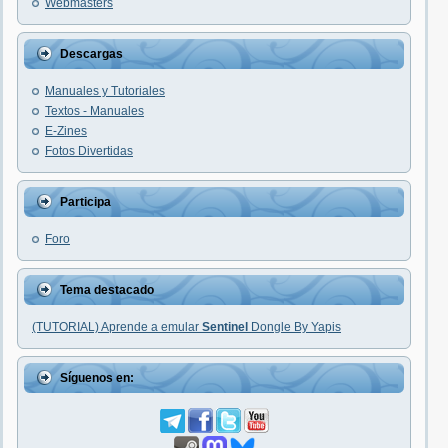
Webmasters
Descargas
Manuales y Tutoriales
Textos - Manuales
E-Zines
Fotos Divertidas
Participa
Foro
Tema destacado
(TUTORIAL) Aprende a emular
Sentinel
Dongle By Yapis
Síguenos en: