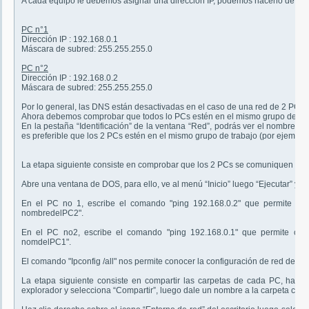
A cada equipo le debemos asignar una dirección IP, podemos hacerlo de ma
PC n°1
Dirección IP : 192.168.0.1
Máscara de subred: 255.255.255.0
PC n°2
Dirección IP : 192.168.0.2
Máscara de subred: 255.255.255.0
Por lo general, las DNS están desactivadas en el caso de una red de 2 PCs, 
Ahora debemos comprobar que todos lo PCs estén en el mismo grupo de tra
En la pestaña “Identificación” de la ventana “Red”, podrás ver el nombre d
es preferible que los 2 PCs estén en el mismo grupo de trabajo (por eje
La etapa siguiente consiste en comprobar que los 2 PCs se comuniquen bien 
Abre una ventana de DOS, para ello, ve al menú “Inicio” luego “Ejecutar” y 
En el PC no 1, escribe el comando "ping 192.168.0.2" que permite co
nombredelPC2".
En el PC no2, escribe el comando "ping 192.168.0.1" que permite co
nomdelPC1".
El comando "Ipconfig /all" nos permite conocer la configuración de red del PC
La etapa siguiente consiste en compartir las carpetas de cada PC, haz c
explorador y selecciona “Compartir”, luego dale un nombre a la carpeta con el