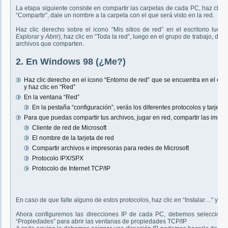
La etapa siguiente consiste en compartir las carpetas de cada PC, haz clic
“Compartir”, dale un nombre a la carpeta con el que será visto en la red.
Haz clic derecho sobre el icono “Mis sitios de red” en el escritorio luego
Explorar
y
Abrir
), haz clic en “Toda la red”, luego en el grupo de trabajo, d
archivos que comparten.
2. En Windows 98 (¿Me?)
Haz clic derecho en el icono “Entorno de red” que se encuentra en el escr
y haz clic en “Red”
En la ventana “Red”
En la pestaña “configuración”, verás los diferentes protocolos y tarjetas
Para que puedas compartir tus archivos, jugar en red, compartir las impre
Cliente de red de Microsoft
El nombre de la tarjeta de red
Compartir archivos e impresoras para redes de Microsoft
Protocolo IPX/SPX
Protocolo de Internet TCP/IP
En caso de que falte alguno de estos protocolos, haz clic en “Instalar…” y ag
Ahora configuremos las direcciones IP de cada PC, debemos seleccionar e
“Propiedades” para abrir las ventanas de propiedades TCP/IP