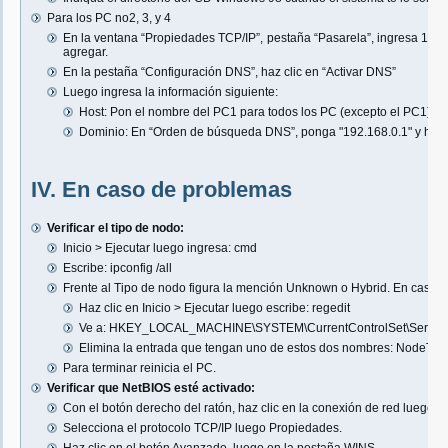
Para los PC no2, 3, y 4
En la ventana “Propiedades TCP/IP”, pestaña “Pasarela”, ingresa 192.
agregar.
En la pestaña “Configuración DNS”, haz clic en “Activar DNS”
Luego ingresa la información siguiente:
Host: Pon el nombre del PC1 para todos los PC (excepto el PC1)
Dominio: En “Orden de búsqueda DNS”, ponga "192.168.0.1" y haz c
IV. En caso de problemas
Verificar el tipo de nodo:
Inicio > Ejecutar luego ingresa: cmd
Escribe: ipconfig /all
Frente al Tipo de nodo figura la mención Unknown o Hybrid. En caso co
Haz clic en Inicio > Ejecutar luego escribe: regedit
Ve a: HKEY_LOCAL_MACHINE\SYSTEM\CurrentControlSet\Services
Elimina la entrada que tengan uno de estos dos nombres: NodeTy
Para terminar reinicia el PC.
Verificar que NetBIOS esté activado:
Con el botón derecho del ratón, haz clic en la conexión de red luego 
Selecciona el protocolo TCP/IP luego Propiedades.