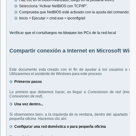
Haz clic en el botón Avanzado, luego en la pestaña WINS.
Selecciona “Activar NetBIOS con TCP/IP”.
Comprueba que NetBIOS esté activado con la ayuda del comando:
Inicio > Ejecutar > cmd.exe > ipconfig/all
Verificar que el cortafuegos no bloquee los PCs de la red local
Compartir conexión a Internet en Microsoft Wi
Este documento esta creado con el fin de ayudar a los usuarios a com
Utilizaremos el asistente de Windows para este proceso.
Primeros pasos
Lo primero que debemos hacer, es llegar a
Conexiones de red
(
Inicio
Conexiones de red
).
Una vez dentro...
Si observamos bien, a la izquierda de la ventana, dentro del apartado
Tar
pequeña oficina
. Hacemos clic ahí.
Configurar una red doméstica o para pequeña oficina