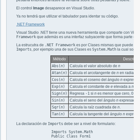
pestaña entonces arrastre la ventana sobre otras pestañas y libere.
El control
Image
desaparece en Visual Studio.
Ya no tendrá que utilizar el tabulador para identar su código.
.NET Framework
Visual Studio .NET tiene una nueva herramienta que comparte con Visual
Framework
que además es una interfaz subyacente que forma parte del 
La estrucutra de
.NET Framework
es por Clases mismas que puede incor
Imports
, por ejemplo una de sus Clases es
System.Math
la cual sopor
Método
Descripci
Abs(
n
)
Calcula el valor absoluto de
n
Atan(
n
)
Calcula el arcotangente de
n
en radianes
Cos(
n
)
Calcula el coseno del ángulo
n
expresado
Exp(
n
)
Calcula el constante de
e
elevada a
n
Sign(
n
)
Regresa
-1
si
n
es menor que cero, 0 si
Sin(
n
)
Calcula el seno del ángulo
n
expresado e
Sqr(
n
)
Calcula la raíz cuadrada de
n
.
Tan(
n
)
Calcula la tangente del ángulo
n
expresa
La declaración de
Imports
debe ser a nivel de formulario:
		Imports System.Math

		Public Class Form1
