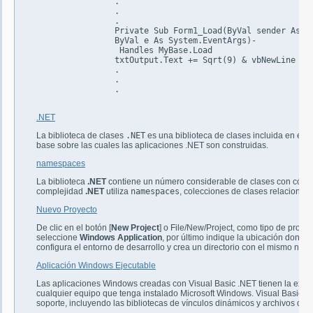
		.

		.

		.

		Private Sub Form1_Load(ByVal sender As System.Object, 

		ByVal e As System.EventArgs)-

		 Handles MyBase.Load

		txtOutput.Text += Sqrt(9) & vbNewLine

		.

		.

		.

.NET
La biblioteca de clases
.NET
es una biblioteca de clases incluida en el
M
base sobre las cuales las aplicaciones .NET son construidas.
namespaces
La biblioteca
.NET
contiene un número considerable de clases con código 
complejidad
.NET
utiliza
namespaces
, colecciones de clases relacionad
Nuevo Proyecto
De clic en el botón [
New Project
] o File/New/Project, como tipo de proye
seleccione
Windows Application
, por último indique la ubicación donde
configura el entorno de desarrollo y crea un directorio con el mismo nomb
Aplicación Windows Ejecutable
Las aplicaciones Windows creadas con Visual Basic .NET tienen la exte
cualquier equipo que tenga instalado Microsoft Windows. Visual Basic .
soporte, incluyendo las bibliotecas de vínculos dinámicos y archivos de