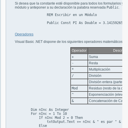
Si desea que la constante esté disponible para todos los formularios y 
módulo y anteponer a su declaración la palabra reservada
Public
.
		REM Escribir en un Módulo

		Public Const PI As Double = 3.14159265

Operadores
Visual Basic .NET dispone de los siguientes operadores matemáticos:
Operador
Descripc
+
Suma
-
Resta
*
Multiplicación
/
División
División entera (parte ent
Mod
Residuo (resto de la divi
^
Exponenciación (elevar 
&
Concatenación de Cade
	Dim nInc As Integer

	For nInc = 1 To 10

	    If nInc Mod 2 = 0 Then

	        txtOutput.Text += nInc & " es par " & vbNewLine

	    Else
