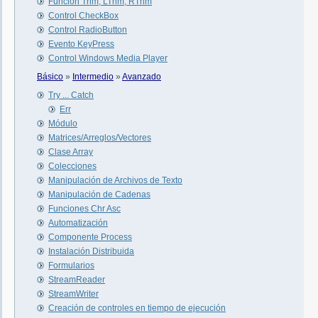
Función Trim, LTrim, RTrim
Control CheckBox
Control RadioButton
Evento KeyPress
Control Windows Media Player
Básico
»
Intermedio
»
Avanzado
Try ... Catch
Err
Módulo
Matrices/Arreglos/Vectores
Clase Array
Colecciones
Manipulación de Archivos de Texto
Manipulación de Cadenas
Funciones Chr Asc
Automatización
Componente Process
Instalación Distribuida
Formularios
StreamReader
StreamWriter
Creación de controles en tiempo de ejecución