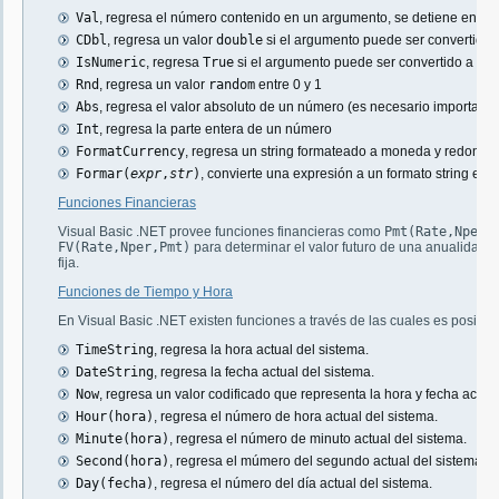
Val
, regresa el número contenido en un argumento, se detiene en el 
CDbl
, regresa un valor
double
si el argumento puede ser convertido
IsNumeric
, regresa
True
si el argumento puede ser convertido a
do
Rnd
, regresa un valor
random
entre 0 y 1
Abs
, regresa el valor absoluto de un número (es necesario importar
S
Int
, regresa la parte entera de un número
FormatCurrency
, regresa un string formateado a moneda y redond
Formar(
expr
,
str
)
, convierte una expresión a un formato string espe
Funciones Financieras
Visual Basic .NET provee funciones financieras como
Pmt(Rate,Nper,
FV(Rate,Nper,Pmt)
para determinar el valor futuro de una anualidad b
fija.
Funciones de Tiempo y Hora
En Visual Basic .NET existen funciones a través de las cuales es posible 
TimeString
, regresa la hora actual del sistema.
DateString
, regresa la fecha actual del sistema.
Now
, regresa un valor codificado que representa la hora y fecha actual
Hour(hora)
, regresa el número de hora actual del sistema.
Minute(hora)
, regresa el número de minuto actual del sistema.
Second(hora)
, regresa el múmero del segundo actual del sistema.
Day(fecha)
, regresa el número del día actual del sistema.