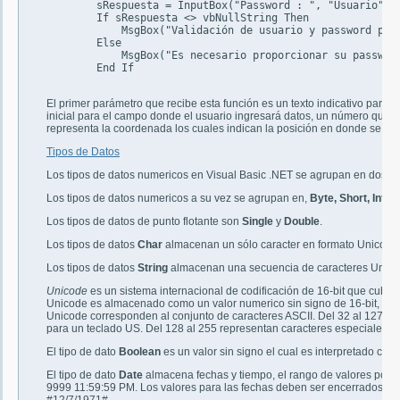
        sRespuesta = InputBox("Password : ", "Usuario", ,
        If sRespuesta <> vbNullString Then

            MsgBox("Validación de usuario y password pend
        Else

            MsgBox("Es necesario proporcionar su password
        End If

El primer parámetro que recibe esta función es un texto indicativo para el 
inicial para el campo donde el usuario ingresará datos, un número que 
representa la coordenada los cuales indican la posición en donde se pre
Tipos de Datos
Los tipos de datos numericos en Visual Basic .NET se agrupan en dos cate
Los tipos de datos numericos a su vez se agrupan en,
Byte, Short, Integ
Los tipos de datos de punto flotante son
Single
y
Double
.
Los tipos de datos
Char
almacenan un sólo caracter en formato Unicode
Los tipos de datos
String
almacenan una secuencia de caracteres Unico
Unicode
es un sistema internacional de codificación de 16-bit que cubre
Unicode es almacenado como un valor numerico sin signo de 16-bit, de 
Unicode corresponden al conjunto de caracteres ASCII. Del 32 al 127 co
para un teclado US. Del 128 al 255 representan caracteres especiales.
El tipo de dato
Boolean
es un valor sin signo el cual es interpretado com
El tipo de dato
Date
almacena fechas y tiempo, el rango de valores posib
9999 11:59:59 PM. Los valores para las fechas deben ser encerrados ent