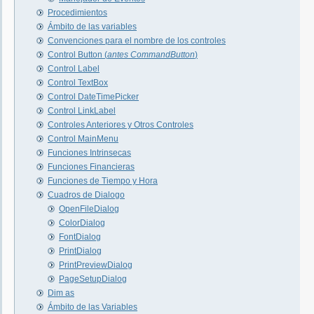
Procedimientos
Ámbito de las variables
Convenciones para el nombre de los controles
Control Button (
antes CommandButton
)
Control Label
Control TextBox
Control DateTimePicker
Control LinkLabel
Controles Anteriores y Otros Controles
Control MainMenu
Funciones Intrinsecas
Funciones Financieras
Funciones de Tiempo y Hora
Cuadros de Dialogo
OpenFileDialog
ColorDialog
FontDialog
PrintDialog
PrintPreviewDialog
PageSetupDialog
Dim as
Ámbito de las Variables