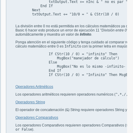
	        txtOutput.Text += nInc & " no es par " & vbNewLine

	    End If

	Next

	txtOutput.Text += "10/0 = " & CStr(10 / 0)

La división entre 0 no está permitida en los cálculos matemáticos ya que 
Basic 6 hacer esto produce un error de ejecución 11 "
División entre 0
", 
automáticamente y muestra un valor de
Infinito
.
Ponga atención en el siguiente código y tenga cuidado al comparar resul
cálculo matemático entre 0 es
Infinito
con la primer letra en mayúscul
		If CStr(10 / 0) = "infinito" Then

		    MsgBox("manejador de cálculo")

		Else

		    MsgBox("No es lo mismo -infinito- e -Infinito-")

		End If

		If CStr(10 / 0) = "Infinito" Then MsgBox("manejador de cálculo")

Operadores Aritméticos
Los operadores aritméticos requieren operadores numéricos (
^,*,/,,M
Operadores String
El operador de concatenación (
&
) String requiere operadores String y pr
Operadores Comparativos
Los operadores Comparativos requieren operadores Comparativos (
>,<
or False
).