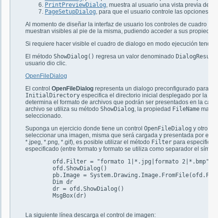
PrintPreviewDialog
, muestra al usuario una vista previa de i
PageSetupDialog
, para que el usuario controle las opciones de
Al momento de diseñar la interfaz de usuario los controles de cuadro de 
muestran visibles al pie de la misma, pudiendo acceder a sus propiedades
Si requiere hacer visible el cuadro de dialogo en modo ejecución tendr
El método
ShowDialog()
regresa un valor denominado
DialogResult
usuario dio clic.
OpenFileDialog
El control
OpenFileDialog
representa un dialogo preconfigurado para sel
InitialDirectory
especifica el directorio inicial desplegado por la c
determina el formato de archivos que podrán ser presentados en la caja 
archivo se utiliza su método
ShowDialog
, la propiedad
FileName
mantie
seleccionado.
Suponga un ejercicio donde tiene un control
OpenFileDialog
y otro
Pi
seleccionar una imagen, misma que será cargada y presentada por el contro
*.jpeg, *.png, *.gif), es posible utilizar el método
Filter
para especificar 
especificado (entre formato y formato se utiliza como separador el símbo
	ofd.Filter = "formato 1|*.jpg|formato 2|*.bmp"

	ofd.ShowDialog()

	pb.Image = System.Drawing.Image.FromFile(ofd.FileName)

	Dim dr

	dr = ofd.ShowDialog()

	MsgBox(dr)

La siguiente línea descarga el control de imagen: