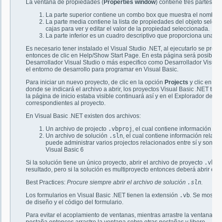
La ventana de propiedades (
Properties window
) contiene tres partes:
La parte superior contiene un combo box que muestra el nombre y
La parte media contiene la lista de propiedades del objeto selec
cajas para ver y editar el valor de la propiedad seleccionada.
La parte inferior es un cuadro descriptivo que proporciona una b
Es necesario tener instalado el Visual Studio .NET, al ejecutarlo se pres
entonces de clic en Help/Show Start Page. En esta página será posible es
Desarrollador Visual Studio o más especifico como Desarrollador Visual 
el entorno de desarrollo para programar en Visual Basic.
Para iniciar un nuevo proyecto, de clic en la opción
Projects
y clic en el 
donde se indicará el archivo a abrir, los proyectos Visual Basic .NET tie
la página de inicio estaba visible continuará así y en el Explorador de So
correspondientes al proyecto.
En Visual Basic .NET existen dos archivos:
Un archivo de projecto
.vbproj
, el cual contiene información e
Un archivo de solución
.sln
, el cual contiene información relac
puede administrar varios projectos relacionados entre sí y son si
Visual Basic 6
Si la solución tiene un único proyecto, abrir el archivo de proyecto
.vbpr
resultado, pero si la solución es multiproyecto entonces deberá abrir el a
Best Practices:
Procure siempre abrir el archivo de solución
.sln
.
Los formularios en Visual Basic .NET tienen la extensión
.vb
. Se mostrar
de diseño y el código del formulario.
Para evitar el acoplamiento de ventanas, mientras arrastre la ventana puls