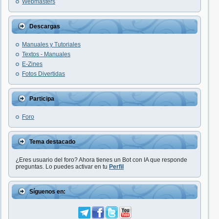
Webmasters
Descargas
Manuales y Tutoriales
Textos - Manuales
E-Zines
Fotos Divertidas
Participa
Foro
Tema destacado
¿Eres usuario del foro? Ahora tienes un Bot con IA que responde
preguntas. Lo puedes activar en tu
Perfil
Síguenos en: