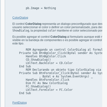
	pb.Image = Nothing

ColorDialog
El control
ColorDialog
representa un dialogo preconfigurado que desplieg
usuario seleccionar el color o definir un color personalizado, para desple
ShowDialog
, la propiedad
color
mantiene el color seleccionado por el 
Es posible agregar el control
ColorDialog
al formulario aunque esté no es
visible en la bandeja de componentes o es posible agregar el control
Co
este tipo.
	REM Agregando un control ColorDialog al formulario

    Private Sub BtnBgColor_Click(ByVal sender As System.O
	Handles BtnBgColor.Click

        CD.ShowDialog()

        LblText.BackColor = CD.Color

    End Sub

	REM Declarando un objeto tipo ColorDialog via código

    Private Sub BtnForeColor_Click(ByVal sender As System
		, ByVal e As System.EventArgs) _

	Handles BtnForeColor.Click

        Dim FC As New ColorDialog

        FC.ShowDialog()

        LblText.ForeColor = FC.Color

    End Sub

FontDialog