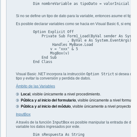
	Dim nombreVariable as tipoDato = valorInicial

Si no se define un tipo de dato para la variable, entonces asume el tipo 
Es posible declarar variables como se hacia en Visual Basic 6, si emplea
	Option Explicit Off

	    Private Sub Form1_Load(ByVal sender As System.Object

			, ByVal e As System.EventArgs)_

		 Handles MyBase.Load

	        v = "xxx" & 5

	        MsgBox(v)

	    End Sub

	End Class

Visual Basic .NET incorpora la instrucción
Option Strict
si desea que 
tipo y evitar la conversión y perdida de datos.
Ámbito de las Variables
Local
, visible únicamente a nivel procedimiento.
Pública y al inicio del formulario
, visible únicamente a nivel formulari
Pública y al inicio del módulo
, visible únicamente a nivel proyecto.
InputBox
A través de la función
InputBox
es posible manipular la entrada de dato
variable los datos ingresados por este.
        Dim sRespuesta As String
