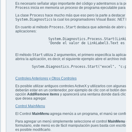
Es necesario señalar algo importante del código y adentrarnos a la pro
Process
inicia en memoria un
proceso
de programa ejecutable para el 
La clase
Process
hace mucho más que eso pero la parte a destacar es qu
System.Diagnostics
la cual los programadores Visual Basic .NET ll
En cuanto al método
Process.Start
destaca que además de abrir una p
aplicaciones:
		System.Diagnostics.Process.Start(LinkLabel3.Text)

		'Donde el valor de LinkLabel3.Text es "winword"

El método
Start
utiliza 2 argumentos, el primero especifica la aplicació
abrira la aplicación, es decir, el siguiente ejemplo abre el archivo indica
        System.Diagnostics.Process.Start("excel", "c:pago
Controles Anteriores y Otros Controles
Es posible utilizar antiguos controles ActiveX y utilizarlos con algunas l
deberán estar en un contenedor, por ejemplo de clic con el botón derec
opción
Add/Remove items
y aparecerá una ventana donde dará clic en 
que desea agregar.
Control MainMenu
El Control
MainMenu
agrega menús a un programa, el manú se configur
Para agregar un menú simplemente seleccione el control
MainMenu
el c
formulario, este menú es de fácil manipulación pues basta con escribir 
es posible modificarlo.