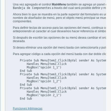
Una vez agregado el control
MainMenu
también se agrega un panel debaj
Bandeja de Componentes
a través del cual será posible definir y modi
Ahora bien lo que se muestra en la parte superior del formulario es un r
nombre de diseñador de menú, pero el objeto menú principal se muestra e
componentes.
Para definir teclas de acceso para las opciones del menú, continua con l
anteponiendo al caracter al cual deseamos hacer referencia el símbolo
&
Si después de escribir las opciones de su menú desea cambiar el orden b
deseada.
Si desea eliminar una opción del menú basta con seleccionarla y pulsar la
Para agregar código a cada opción del menú basta con dar doble clic so
    Private Sub MenuItem2_Click(ByVal sender As System.Ob
	Handles MenuItem2.Click

        MsgBox("opción 1_1")

    End Sub

    Private Sub MenuItem3_Click(ByVal sender As System.Ob
	Handles MenuItem3.Click

        MsgBox("opción 1_2")

    End Sub

    Private Sub MenuItem5_Click(ByVal sender As System.Ob
	Handles MenuItem5.Click

        MsgBox("opción 2_1")

    End Sub

Funciones Intrinsecas