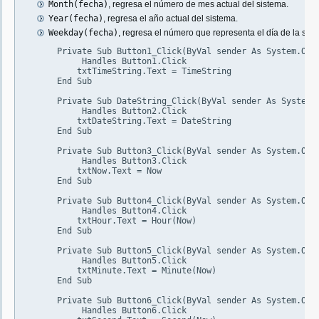
Month(fecha)
, regresa el número de mes actual del sistema.
Year(fecha)
, regresa el año actual del sistema.
Weekday(fecha)
, regresa el número que representa el día de la sema
    Private Sub Button1_Click(ByVal sender As System.Obje
	 Handles Button1.Click

        txtTimeString.Text = TimeString

    End Sub

    Private Sub DateString_Click(ByVal sender As System.O
	 Handles Button2.Click

        txtDateString.Text = DateString

    End Sub

    Private Sub Button3_Click(ByVal sender As System.Obje
	 Handles Button3.Click

        txtNow.Text = Now

    End Sub

    Private Sub Button4_Click(ByVal sender As System.Obje
	 Handles Button4.Click

        txtHour.Text = Hour(Now)

    End Sub

    Private Sub Button5_Click(ByVal sender As System.Obje
	 Handles Button5.Click

        txtMinute.Text = Minute(Now)

    End Sub

    Private Sub Button6_Click(ByVal sender As System.Obje
	 Handles Button6.Click
