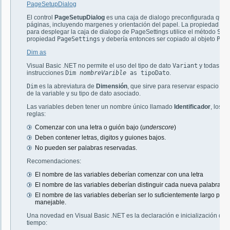
PageSetupDialog
El control
PageSetupDialog
es una caja de dialogo preconfigurada que p
páginas, incluyendo margenes y orientación del papel. La propiedad
Do
para desplegar la caja de dialogo de PageSettings utilice el método
Sho
propiedad
PageSettings
y debería entonces ser copiado al objeto
Pri
Dim as
Visual Basic .NET no permite el uso del tipo de dato
Variant
y todas las
instrucciones
Dim
nombreVarible
as tipoDato
.
Dim
es la abreviatura de
Dimensión
, que sirve para reservar espacio par
de la variable y su tipo de dato asociado.
Las variables deben tener un nombre único llamado
Identificador
, los i
reglas:
Comenzar con una letra o guión bajo (
underscore
)
Deben contener letras, digitos y guiones bajos.
No pueden ser palabras reservadas.
Recomendaciones:
El nombre de las variables deberían comenzar con una letra
El nombre de las variables deberían distinguir cada nueva palabra es
El nombre de las variables deberían ser lo suficientemente largo para s
manejable.
Una novedad en Visual Basic .NET es la declaración e inicialización de 
tiempo: