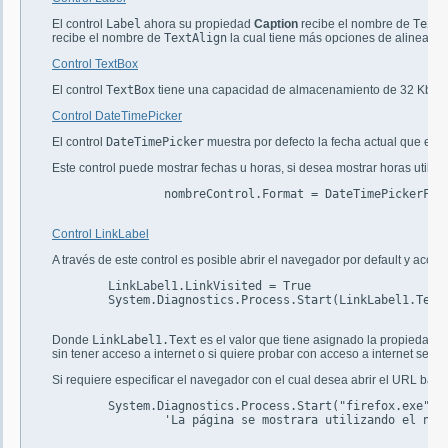
El control
Label
ahora su propiedad
Caption
recibe el nombre de
Text
y
recibe el nombre de
TextAlign
la cual tiene más opciones de alineació
Control TextBox
El control
TextBox
tiene una capacidad de almacenamiento de 32 Kbytes
Control DateTimePicker
El control
DateTimePicker
muestra por defecto la fecha actual que es p
Este control puede mostrar fechas u horas, si desea mostrar horas utilice
		nombreControl.Format = DateTimePickerFormat.Time

Control LinkLabel
A través de este control es posible abrir el navegador por default y acce
        LinkLabel1.LinkVisited = True

        System.Diagnostics.Process.Start(LinkLabel1.Text)
Donde
LinkLabel1.Text
es el valor que tiene asignado la propiedad
T
sin tener acceso a internet o si quiere probar con acceso a internet seria
Si requiere especificar el navegador con el cual desea abrir el URL bast
        System.Diagnostics.Process.Start("firefox.exe", L
		'La página se mostrara utilizando el nav