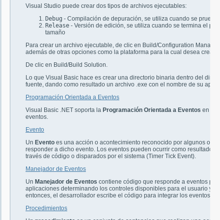
Visual Studio puede crear dos tipos de archivos ejecutables:
Debug
- Compilación de depuración, se utiliza cuando se prueba
Release
- Versión de edición, se utiliza cuando se termina el p
tamaño
Para crear un archivo ejecutable, de clic en Build/Configuration Manager 
además de otras opciones como la plataforma para la cual desea crear la
De clic en Build/Build Solution.
Lo que Visual Basic hace es crear una directorio binaria dentro del direc
fuente, dando como resultado un archivo .exe con el nombre de su aplic
Programación Orientada a Eventos
Visual Basic .NET soporta la
Programación Orientada a Eventos
en la 
eventos.
Evento
Un
Evento
es una acción o acontecimiento reconocido por algunos objeto
responder a dicho evento. Los eventos pueden ocurrir como resultado de 
través de código o disparados por el sistema (Timer Tick Event).
Manejador de Eventos
Un
Manejador de Eventos
contiene código que responde a eventos part
aplicaciones determinando los controles disponibles para el usuario y l
entonces, el desarrollador escribe el código para integrar los eventos con
Procedimientos