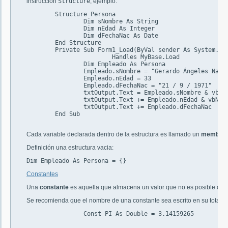
instrucción
Structure
, ejemplo:
	Structure Persona

		Dim sNombre As String

		Dim nEdad As Integer

		Dim dFechaNac As Date

	End Structure

	Private Sub Form1_Load(ByVal sender As System.Object, ByVal e As System.EventArgs)_

			Handles MyBase.Load

		Dim Empleado As Persona

		Empleado.sNombre = "Gerardo Ángeles Nava"

		Empleado.nEdad = 33

		Empleado.dFechaNac = "21 / 9 / 1971"

		txtOutput.Text = Empleado.sNombre & vbNewLine

		txtOutput.Text += Empleado.nEdad & vbNewLine

		txtOutput.Text += Empleado.dFechaNac

	End Sub

Cada variable declarada dentro de la estructura es llamado un
member
.
Definición una estructura vacia:
Dim Empleado As Persona = {}
Constantes
Una
constante
es aquella que almacena un valor que no es posible camb
Se recomienda que el nombre de una constante sea escrito en su totali
		Const PI As Double = 3.14159265
