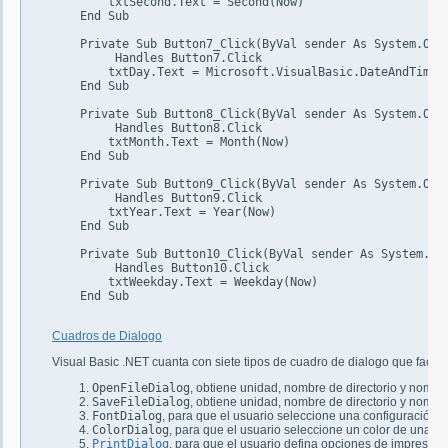
        txtSecond.Text = Second(Now)

    End Sub

    Private Sub Button7_Click(ByVal sender As System.Obje
	 Handles Button7.Click

        txtDay.Text = Microsoft.VisualBasic.DateAndTime.D
    End Sub

    Private Sub Button8_Click(ByVal sender As System.Obje
	 Handles Button8.Click

        txtMonth.Text = Month(Now)

    End Sub

    Private Sub Button9_Click(ByVal sender As System.Obje
	 Handles Button9.Click

        txtYear.Text = Year(Now)

    End Sub

    Private Sub Button10_Click(ByVal sender As System.Obj
	 Handles Button10.Click

        txtWeekday.Text = Weekday(Now)

    End Sub

Cuadros de Dialogo
Visual Basic .NET cuanta con siete tipos de cuadro de dialogo que facilita
OpenFileDialog
, obtiene unidad, nombre de directorio y nombre
SaveFileDialog
, obtiene unidad, nombre de directorio y nombr
FontDialog
, para que el usuario seleccione una configuración pa
ColorDialog
, para que el usuario seleccione un color de una pa
PrintDialog
, para que el usuario defina opciones de impresión