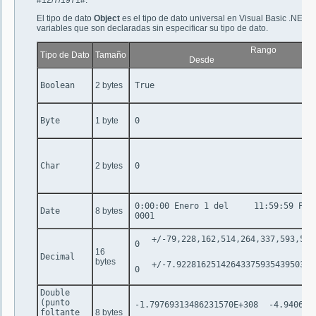
#12/7/1971#.
El tipo de dato
Object
es el tipo de dato universal en Visual Basic .NET y 
variables que son declaradas sin especificar su tipo de dato.
Rango
Tipo de Dato
Tamaño
Desde
Boolean
2 bytes
True
Byte
1 byte
0
Char
2 bytes
0
0:00:00 Enero 1 del
11:59:59 PM 
Date
8 bytes
0001
+/-79,228,162,514,264,337,593,543
0
16
Decimal
bytes
+/-7.9228162514264337593543950335
0
Double
(punto
-1.79769313486231570E+308
-4.940656
foltante
8 bytes