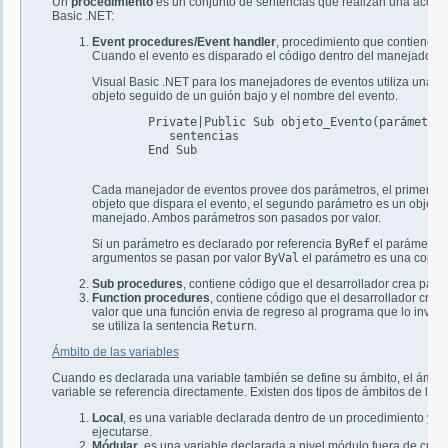
Un
procedimiento
es un conjunto de sentencias que realizan una acción 
Basic .NET:
Event procedures/Event handler
, procedimiento que contiene c
Cuando el evento es disparado el código dentro del manejador d
Visual Basic .NET para los manejadores de eventos utiliza una c
objeto seguido de un guión bajo y el nombre del evento.
	Private|Public Sub objeto_Evento(parámetros) handles Objeto.Evento

	   sentencias

	End Sub

Cada manejador de eventos provee dos parámetros, el primer p
objeto que dispara el evento, el segundo parámetro es un objeto
manejado. Ambos parámetros son pasados por valor.
Si un parámetro es declarado por referencia
ByRef
el parámetro a
argumentos se pasan por valor
ByVal
el parámetro es una copia 
Sub procedures
, contiene código que el desarrollador crea para 
Function procedures
, contiene código que el desarrollador crea 
valor que una función envia de regreso al programa que lo invo
se utiliza la sentencia
Return
.
Ámbito de las variables
Cuando es declarada una variable también se define su ámbito, el ámbito 
variable se referencia directamente. Existen dos tipos de ámbitos de las 
Local
, es una variable declarada dentro de un procedimiento y s
ejecutarse.
Módular
, es una variable declarada a nivel módulo fuera de cual