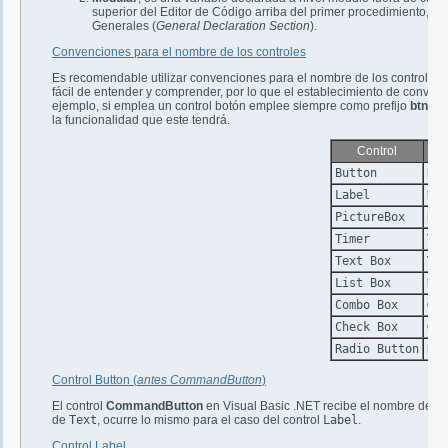
superior del Editor de Código arriba del primer procedimiento, 
Generales (
General Declaration Section
).
Convenciones para el nombre de los controles
Es recomendable utilizar convenciones para el nombre de los controles, 
fácil de entender y comprender, por lo que el establecimiento de convenc
ejemplo, si emplea un control botón emplee siempre como prefijo
btn
dep
la funcionalidad que este tendrá.
Control
Pref
Button
Btn
Label
Lbl
PictureBox
Pic
Timer
Tm
Text Box
Txt
List Box
Lst
Combo Box
Cb
Check Box
Ch
Radio Button
Ra
Control Button (
antes CommandButton
)
El control
CommandButton
en Visual Basic .NET recibe el nombre de
B
de
Text
, ocurre lo mismo para el caso del control
Label
.
Control Label