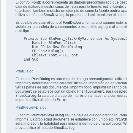
El control
FontDialog
representa un dialogo preconfigurado que despliega 
caja de dialogo muestra cajas de listas para la fuente, estilo-fuente, y
o tachado, también muestra un ejemplo de como la fuente podría aparecer
utiliza su método
ShowDialog
, la propiedad
font
mantiene el color sele
Es posible agregar el control
FontDialog
al formulario aunque este no est
visible en la bandeja de componentes o es posible agregar el control
Fo
este tipo.
    Private Sub BtnFont_Click(ByVal sender As System.Obje
	Handles BtnFont.Click

        Dim FD As New FontDialog

        FD.ShowDialog()

        LblText.Font = FD.Font

    End Sub

PrintDialog
El control
PrintDialog
es una caja de dialogo preconfigurada, utilizada p
imprimir y determinar otras características de impresión en aplicaciones 
varias partes de sus documentos: imprimir todo, imprimir un rango de pá
Document
se establece con un objeto
PrintDocument
, para desplegar l
ShowDialog
, la caja de dialogo de impresión almacena la configuración
imprimir utilice el método
Print
.
PrintPreviewDialog
El control
PrintPreviewDialog
es una caja de dialogo preconfigurada, p
imprima. La propiedad
Document
se establece con un objeto
PrintDoc
será impreso y la habilidad para imprimir dentro de una aplicación Wind
previa utilice el método
ShowDialog
,