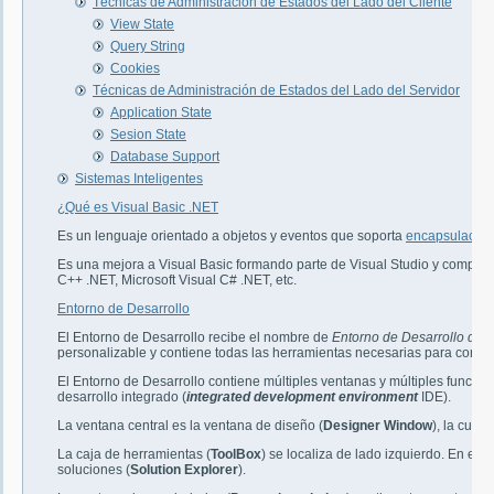
Técnicas de Administración de Estados del Lado del Cliente
View State
Query String
Cookies
Técnicas de Administración de Estados del Lado del Servidor
Application State
Sesion State
Database Support
Sistemas Inteligentes
¿Qué es Visual Basic .NET
Es un lenguaje orientado a objetos y eventos que soporta
encapsulación
Es una mejora a Visual Basic formando parte de Visual Studio y comparti
C++ .NET, Microsoft Visual C# .NET, etc.
Entorno de Desarrollo
El Entorno de Desarrollo recibe el nombre de
Entorno de Desarrollo de M
personalizable y contiene todas las herramientas necesarias para const
El Entorno de Desarrollo contiene múltiples ventanas y múltiples funcio
desarrollo integrado (
integrated development environment
IDE).
La ventana central es la ventana de diseño (
Designer Window
), la cual 
La caja de herramientas (
ToolBox
) se localiza de lado izquierdo. En el
soluciones (
Solution Explorer
).