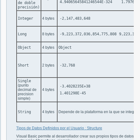
4.94065645841246544E-324
1.797693
de doble
precisión)
Integer
4 bytes
-2,147,483,648
Long
8 bytes
-9,223,372,036,854,775,808
9,223,372
Object
4 bytes
Object
Short
2 bytes
-32,768
Single
(punto
-3.4028235E+38
decimal de
4 bytes
1.401298E-45
precision
simple)
String
4 bytes
Depende de la plataforma en la que se integre
Tipos de Datos Definidos por el Usuario : Structure
Visual Basic permite al desarrollador crear sus propios tipos de datos, e