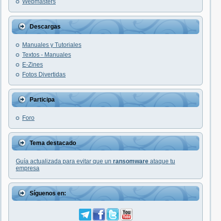
Webmasters
Descargas
Manuales y Tutoriales
Textos - Manuales
E-Zines
Fotos Divertidas
Participa
Foro
Tema destacado
Guía actualizada para evitar que un
ransomware
ataque tu
empresa
Síguenos en: