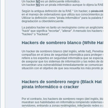
Un hacker
NO
es un delincuente informático.
Un hacker
NO
es un pirata informático aunque lo dijera la RAE.
Según la antigua definición de la RAE “ Un hacker, o
pirata inform
en el manejo de ordenadores que utiliza sus conocimientos para
Utilizar la definición como "pirata informático" para la palabra ha
degradación a ciberdelincuente.
La palabra hacker es tanto un neologismo como un anglicismo. Pro
"hack" que significa "recortar", "alterar". A menudo los hackers s
"hackeo" o "hackear".
Hackers de sombrero blanco (White Hat H
Un hacker de sombrero blanco (del inglés, white hat), Penetran la
compañías en el área de seguridad informática para proteger el si
refiere a los expertos en seguridad informática que se especializa
de asegurar que los sistemas de información y las redes de dato
encuentran una vulnerabilidad inmediatamente se comunican con e
situación con el objetivo de que sea resuelta los más pronto posib
Hackers de sombrero negro (Black Hat Ha
pirata informático o cracker
Por el contrario, los hackers de sombrero negro (del inglés, blac
muestran sus habilidades en informática rompiendo sistemas de
servidores, entrando a zonas restringidas, infectando redes o ap