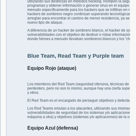
utilizando sus destrezas en métodos hacking. Rompen la segurida
programas y obtener información o generar virus en el equipo o cu
menudo específicamente para los hackers que se infiltran en rede
hackers de sombrero negro continúan superando tecnológicamen
arreglan para encontrar el camino de menor resistencia, ya sea d
nuevo tipo de ataque.
A diferencia de un hacker de sombrero blanco, el hacker de somb
vulnerabilidades con el objetivo de destruir o robar información. E
donde héroes a menudo llevaban sombreros blancos y los “chico
Blue Team, Read Team y Purple team
Equipo Rojo (ataque)
Los miembros del Red Team (seguridad ofensiva, técnicas de ata
pentesters, pero no son lo mismo, aunque hay una cierta superpos
y otros.
El Red Team es el encargado de perseguir objetivos y detectar ag
Los Red Teams emulan a los atacantes, utilizando sus mismas her
vulnerabilidades de seguridad de los sistemas y/o aplicaciones (ex
máquina a otra) y objetivos (sistemas y/o aplicaciones) de la orga
Equipo Azul (defensa)