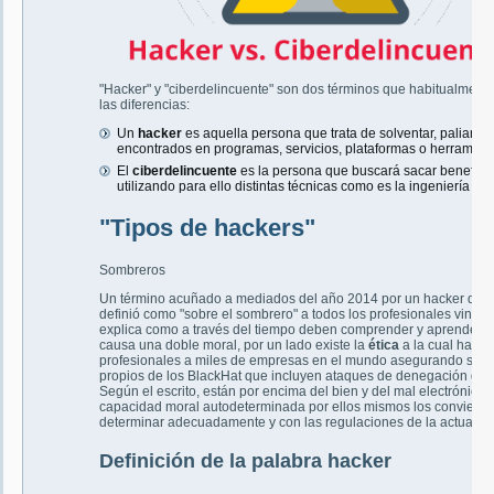
"Hacker" y "ciberdelincuente" son dos términos que habitualmente
las diferencias:
Un
hacker
es aquella persona que trata de solventar, paliar o
encontrados en programas, servicios, plataformas o herramient
El
ciberdelincuente
es la persona que buscará sacar beneficio
utilizando para ello distintas técnicas como es la ingeniería soc
"Tipos de hackers"
Sombreros
Un término acuñado a mediados del año 2014 por un hacker de 
definió como "sobre el sombrero" a todos los profesionales vincula
explica como a través del tiempo deben comprender y aprender to
causa una doble moral, por un lado existe la
ética
a la cual han si
profesionales a miles de empresas en el mundo asegurando su inf
propios de los BlackHat que incluyen ataques de denegación de ser
Según el escrito, están por encima del bien y del mal electrónico,
capacidad moral autodeterminada por ellos mismos los convierte 
determinar adecuadamente y con las regulaciones de la actual so
Definición de la palabra hacker