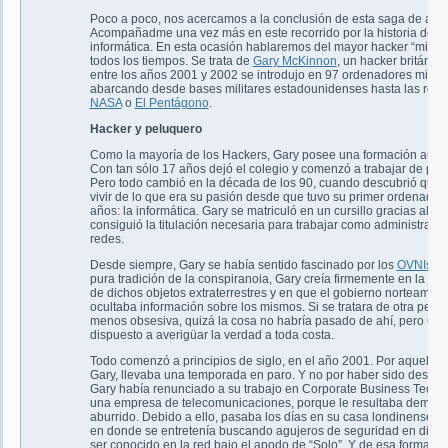
Poco a poco, nos acercamos a la conclusión de esta saga de artíc
Acompañadme una vez más en este recorrido por la historia de la
informática. En esta ocasión hablaremos del mayor hacker “militar
todos los tiempos. Se trata de
Gary McKinnon
, un hacker británic
entre los años 2001 y 2002 se introdujo en 97 ordenadores militar
abarcando desde bases militares estadounidenses hasta las rede
NASA
o
El Pentágono
.
Hacker y peluquero
Como la mayoría de los Hackers, Gary posee una formación autod
Con tan sólo 17 años dejó el colegio y comenzó a trabajar de pel
Pero todo cambió en la década de los 90, cuando descubrió que 
vivir de lo que era su pasión desde que tuvo su primer ordenador
años: la informática. Gary se matriculó en un cursillo gracias al cu
consiguió la titulación necesaria para trabajar como administrado
redes.
Desde siempre, Gary se había sentido fascinado por los
OVNIs
. E
pura tradición de la conspiranoia, Gary creía firmemente en la exi
de dichos objetos extraterrestres y en que el gobierno norteamer
ocultaba información sobre los mismos. Si se tratara de otra pers
menos obsesiva, quizá la cosa no habría pasado de ahí, pero Gar
dispuesto a averigüar la verdad a toda costa.
Todo comenzó a principios de siglo, en el año 2001. Por aquel en
Gary, llevaba una temporada en paro. Y no por haber sido desped
Gary había renunciado a su trabajo en Corporate Business Techn
una empresa de telecomunicaciones, porque le resultaba demas
aburrido. Debido a ello, pasaba los días en su casa londinense de
en donde se entretenía buscando agujeros de seguridad en diver
ser conocido en la red bajo el apodo de “Solo”. Y de esa forma, en 