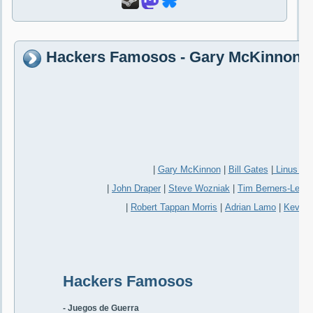
Hackers Famosos - Gary McKinnon
|
Gary McKinnon
|
Bill Gates
|
Linus Tor
|
John Draper
|
Steve Wozniak
|
Tim Berners-Lee
|
|
Robert Tappan Morris
|
Adrian Lamo
|
Kevin 
Hackers Famosos
- Juegos de Guerra