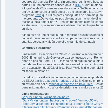
seguros del planeta. Por otra, sin embargo, su historia hace agua
partes. En una entrevista concedida a la
BBC
, “Solo” relataba ha
fotografías de OVNIs en los servidores de la NASA. Ante la pregun
entrevistador sobre si tenía copia de dichas fotografías, Gary res
programa
Java
que utilizó para conseguirlas no permitía guardar
me pregunto ¿De verdad es posible que a un hacker de élite no se
pulsar la tecla “Impr Pant”? …resulta realmente extraño, sobre to
estaba ante lo que se supone era el descubrimiento que había pe
su vida.
A todo esto se une el que, aunque realizaba sus intrusiones en so
como el mismo reconoce, solía acompañar las sesiones de hacke
cuantas cervezas y algún que otro cigarrillo de cannabis.
Captura y extradición
Finalmente, las acciones de “Solo” lo llevaron a ser detenido por
2002. En un principio Gary esperaba ser juzgado en el Reino Un
años de prisión. Pero EEUU, tocado en su orgullo por la intrusión,
de Estados Unidos estimó los daños causados por la intromisión 
en la acusación de 2002, el fiscal Paul McNulty dijo que “McKin
militar de la historia.”
La petición de extradición no es algo común en este tipo de delit
de EEUU tras
los ataques terroristas del 11-S
, Gary se enfrenta a
su extradición por el
tribunal londinense de Bow Street
. Los delit
pena máxima de cinco años de prisión y una multa de unos 227.6
Links relacionados:
Gary McKinnon (Wikipedia en inglés)
“Gary McKinnon, ¿un hacker o un cracker?” en nodo50.org
Free Gary McKinnon - Plataforma para la liberación de Gary McK
“Hacker fears ‘UFO cover-up’” entrevista a Gary McKinnon en B