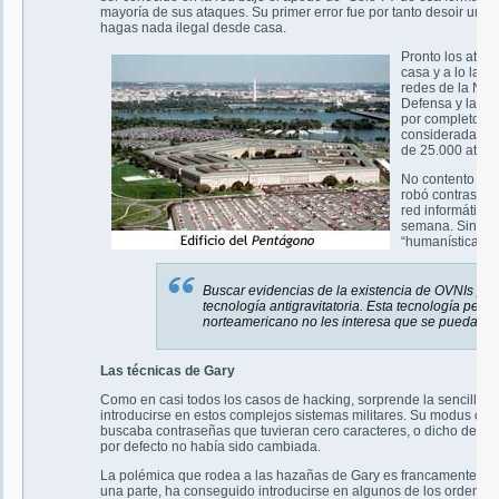
mayoría de sus ataques. Su primer error fue por tanto desoir uno 
hagas nada ilegal desde casa.
Pronto los ataq
casa y a lo larg
redes de la Nasa
Defensa y la Fu
por completo en 
considerada una
de 25.000 ataqu
No contento con 
robó contraseñas
red informática 
semana. Sin emb
“humanísticas”. 
Buscar evidencias de la existencia de OVNIs y 
tecnología antigravitatoria. Esta tecnología per
norteamericano no les interesa que se pueda pro
Las técnicas de Gary
Como en casi todos los casos de hacking, sorprende la sencillez d
introducirse en estos complejos sistemas militares. Su modus oper
buscaba contraseñas que tuvieran cero caracteres, o dicho de otr
por defecto no había sido cambiada.
La polémica que rodea a las hazañas de Gary es francamente cont
una parte, ha conseguido introducirse en algunos de los ordena