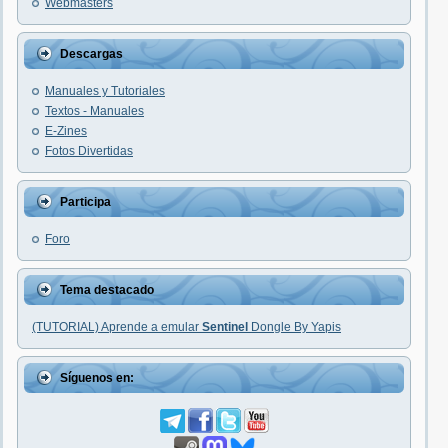
Webmasters
Descargas
Manuales y Tutoriales
Textos - Manuales
E-Zines
Fotos Divertidas
Participa
Foro
Tema destacado
(TUTORIAL) Aprende a emular
Sentinel
Dongle By Yapis
Síguenos en: