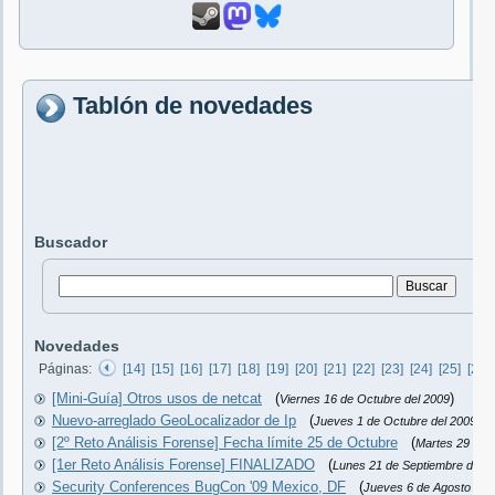
Tablón de novedades
Buscador
Novedades
Páginas:
[14]
[15]
[16]
[17]
[18]
[19]
[20]
[21]
[22]
[23]
[24]
[25]
[26]
[Mini-Guía] Otros usos de netcat
(
)
Viernes 16 de Octubre del 2009
Nuevo-arreglado GeoLocalizador de Ip
(
)
Jueves 1 de Octubre del 2009
[2º Reto Análisis Forense] Fecha límite 25 de Octubre
(
Martes 29 de 
[1er Reto Análisis Forense] FINALIZADO
(
Lunes 21 de Septiembre del 2
Security Conferences BugCon '09 Mexico, DF
(
Jueves 6 de Agosto del