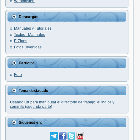
Webmasters
Descargas
Manuales y Tutoriales
Textos - Manuales
E-Zines
Fotos Divertidas
Participa
Foro
Tema destacado
Usando
Git
para manipular el directorio de trabajo, el índice y
commits (segunda parte)
Síguenos en: