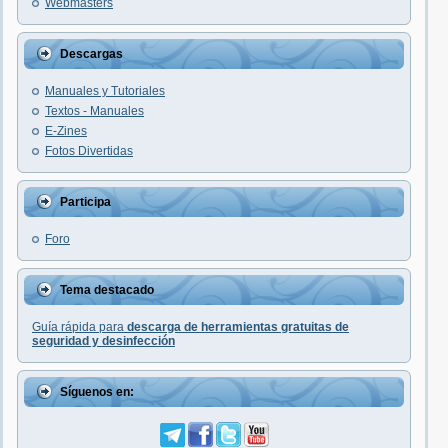
Webmasters
Descargas
Manuales y Tutoriales
Textos - Manuales
E-Zines
Fotos Divertidas
Participa
Foro
Tema destacado
Guía rápida para
descarga de herramientas gratuitas de
seguridad y desinfección
Síguenos en: