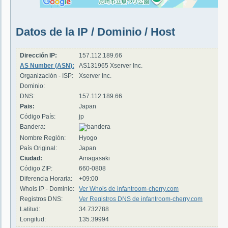
Datos de la IP / Dominio / Host
Dirección IP:
157.112.189.66
AS Number (ASN):
AS131965 Xserver Inc.
Organización - ISP:
Xserver Inc.
Dominio:
DNS:
157.112.189.66
Pais:
Japan
Código País:
jp
Bandera:
Nombre Región:
Hyogo
País Original:
Japan
Ciudad:
Amagasaki
Código ZIP:
660-0808
Diferencia Horaria:
+09:00
Whois IP - Dominio:
Ver Whois de infantroom-cherry.com
Registros DNS:
Ver Registros DNS de infantroom-cherry.com
Latitud:
34.732788
Longitud:
135.39994