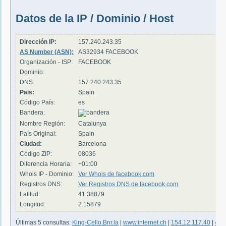
Datos de la IP / Dominio / Host
Dirección IP:
157.240.243.35
AS Number (ASN):
AS32934 FACEBOOK
Organización - ISP:
FACEBOOK
Dominio:
DNS:
157.240.243.35
Pais:
Spain
Código País:
es
Bandera:
Nombre Región:
Catalunya
País Original:
Spain
Ciudad:
Barcelona
Código ZIP:
08036
Diferencia Horaria:
+01:00
Whois IP - Dominio:
Ver Whois de facebook.com
Registros DNS:
Ver Registros DNS de facebook.com
Latitud:
41.38879
Longitud:
2.15879
Últimas 5 consultas:
King-Cello.Bnr.la
|
www.internet.ch
|
154.12.117.40
|
4357