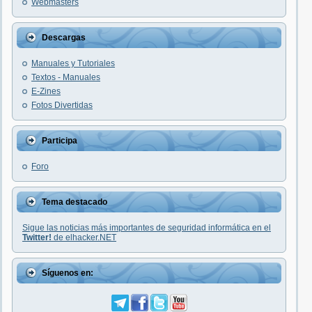
Webmasters
Descargas
Manuales y Tutoriales
Textos - Manuales
E-Zines
Fotos Divertidas
Participa
Foro
Tema destacado
Sigue las noticias más importantes de seguridad informática en el
Twitter!
de elhacker.NET
Síguenos en: