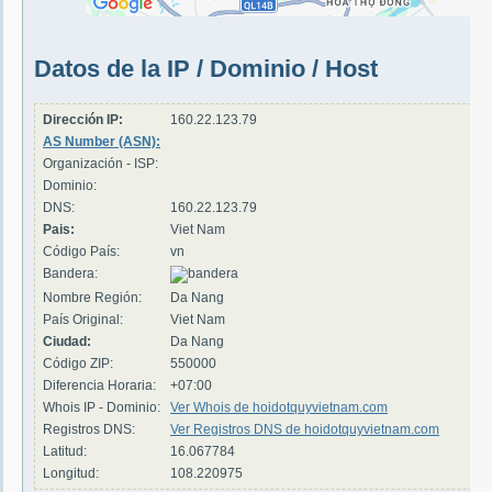
Datos de la IP / Dominio / Host
Dirección IP:
160.22.123.79
AS Number (ASN):
Organización - ISP:
Dominio:
DNS:
160.22.123.79
Pais:
Viet Nam
Código País:
vn
Bandera:
Nombre Región:
Da Nang
País Original:
Viet Nam
Ciudad:
Da Nang
Código ZIP:
550000
Diferencia Horaria:
+07:00
Whois IP - Dominio:
Ver Whois de hoidotquyvietnam.com
Registros DNS:
Ver Registros DNS de hoidotquyvietnam.com
Latitud:
16.067784
Longitud:
108.220975