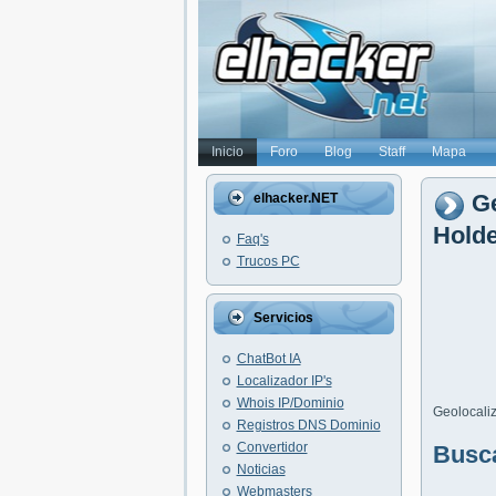
Inicio
Foro
Blog
Staff
Mapa
Ge
elhacker.NET
Holde
Faq's
Trucos PC
Servicios
ChatBot IA
Localizador IP's
Whois IP/Dominio
Geolocaliz
Registros DNS Dominio
Convertidor
Busc
Noticias
Webmasters