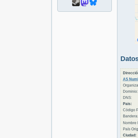
Datos
Direcció
AS Numb
Organiza
Dominio:
DNS:
Pais:
Código P
Bandera
Nombre 
País Orig
Ciudad: