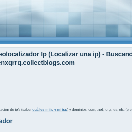
olocalizador Ip (Localizar una ip) - Buscan
nxqrrq.collectblogs.com
ación de ip's (saber
cuál es mi ip y mi isp
) y dominios .com, .net, .org, .es, etc. (e
ador