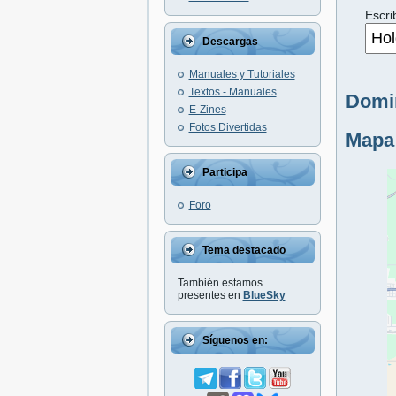
Escri
Descargas
Manuales y Tutoriales
Textos - Manuales
Domin
E-Zines
Fotos Divertidas
Mapa
Participa
Foro
Tema destacado
También estamos
presentes en
BlueSky
Síguenos en: