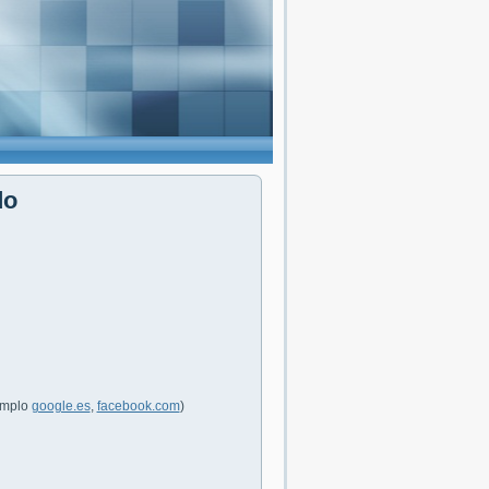
do
jemplo
google.es
,
facebook.com
)