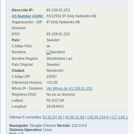
Dirección IP:
93.158.91.253
AS Number (ASN):
AS12552 IP-Only Networks AB
Organización - ISP:
IP-Only Networks AB
Dominio:
DNS:
93.158.91.253
Pais:
Sweden
Código País:
se
Bandera:
Nombre Región:
Stockholms Lan
País Original:
Sweden
Ciudad:
Stockholm
Código ZIP:
19587
Diferencia Horaria:
+01:00
Whois IP - Dominio:
Ver Whois de 93.158.91.253
Registros DNS:
No es un dominio
Latitud:
59.332748
Longitud:
18.064841
Últimas 5 consultas:
62.82.87.45
|
45.86.15.95
|
148.56.234.8
|
217.146.183.
Navegador
: Google Chrome
Versión
: 131.0.0.0
Sistema Operativo:
Linux
País:
US