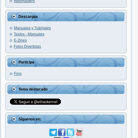
Webmasters
Descargas
Manuales y Tutoriales
Textos - Manuales
E-Zines
Fotos Divertidas
Participa
Foro
Tema destacado
Síguenos en: