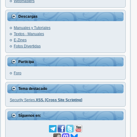
Webmasters
Descargas
Manuales y Tutoriales
Textos - Manuales
E-Zines
Fotos Divertidas
Participa
Foro
Tema destacado
Security Series.
XSS. [Cross Site Scripting]
Síguenos en: