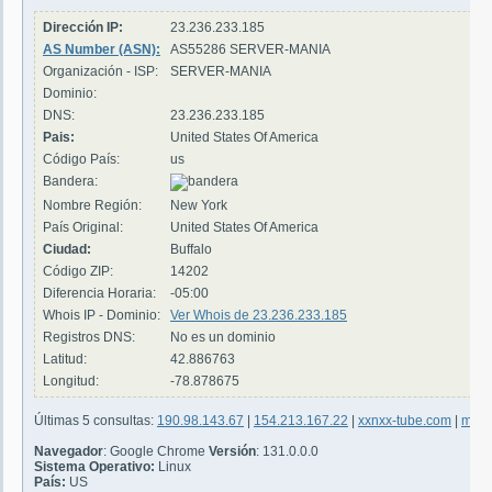
Dirección IP:
23.236.233.185
AS Number (ASN):
AS55286 SERVER-MANIA
Organización - ISP:
SERVER-MANIA
Dominio:
DNS:
23.236.233.185
Pais:
United States Of America
Código País:
us
Bandera:
Nombre Región:
New York
País Original:
United States Of America
Ciudad:
Buffalo
Código ZIP:
14202
Diferencia Horaria:
-05:00
Whois IP - Dominio:
Ver Whois de 23.236.233.185
Registros DNS:
No es un dominio
Latitud:
42.886763
Longitud:
-78.878675
Últimas 5 consultas:
190.98.143.67
|
154.213.167.22
|
xxnxx-tube.com
|
m.xo
Navegador
: Google Chrome
Versión
: 131.0.0.0
Sistema Operativo:
Linux
País:
US