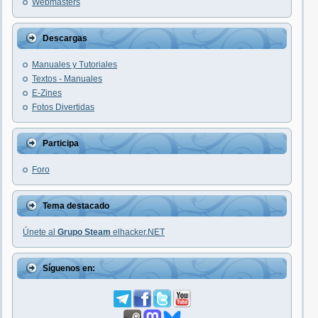
Webmasters
Descargas
Manuales y Tutoriales
Textos - Manuales
E-Zines
Fotos Divertidas
Participa
Foro
Tema destacado
Únete al
Grupo Steam
elhacker.NET
Síguenos en: