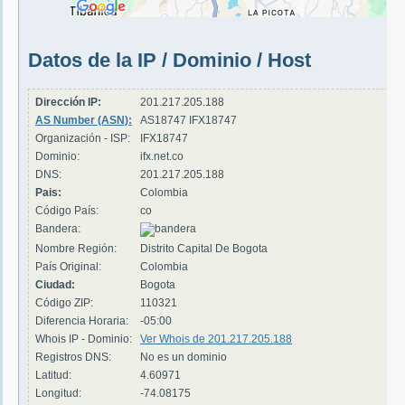
Datos de la IP / Dominio / Host
Dirección IP:
201.217.205.188
AS Number (ASN):
AS18747 IFX18747
Organización - ISP:
IFX18747
Dominio:
ifx.net.co
DNS:
201.217.205.188
Pais:
Colombia
Código País:
co
Bandera:
Nombre Región:
Distrito Capital De Bogota
País Original:
Colombia
Ciudad:
Bogota
Código ZIP:
110321
Diferencia Horaria:
-05:00
Whois IP - Dominio:
Ver Whois de 201.217.205.188
Registros DNS:
No es un dominio
Latitud:
4.60971
Longitud:
-74.08175