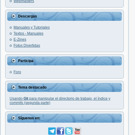
Webmasters
Descargas
Manuales y Tutoriales
Textos - Manuales
E-Zines
Fotos Divertidas
Participa
Foro
Tema destacado
Usando
Git
para manipular el directorio de trabajo, el índice y
commits (segunda parte)
Síguenos en: