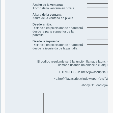
Ancho de la ventana:
Ancho de la ventana en pixels
Altura de la ventana:
Altura de la ventana en pixels
Desde arriba:
Distancia en pixels donde aparecerá
desde la parte supuerior de la
pantalla
Desde la izquierda:
Distancia en pixels donde aparecerá
desde la izquierda de la pantalla
El codigo resultante será la función llamada launch() q
llamada usando un enlace o cualquier ot
EJEMPLOS:
<a href="javascript:launc
<a href="javascript:window.open('etc','Window
<body OnLoad="javascript