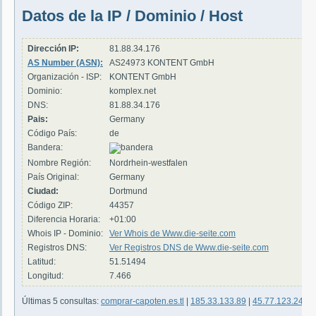
Datos de la IP / Dominio / Host
Dirección IP:
81.88.34.176
AS Number (ASN):
AS24973 KONTENT GmbH
Organización - ISP:
KONTENT GmbH
Dominio:
komplex.net
DNS:
81.88.34.176
Pais:
Germany
Código País:
de
Bandera:
Nombre Región:
Nordrhein-westfalen
País Original:
Germany
Ciudad:
Dortmund
Código ZIP:
44357
Diferencia Horaria:
+01:00
Whois IP - Dominio:
Ver Whois de Www.die-seite.com
Registros DNS:
Ver Registros DNS de Www.die-seite.com
Latitud:
51.51494
Longitud:
7.466
Últimas 5 consultas:
comprar-capoten.es.tl
|
185.33.133.89
|
45.77.123.246
|