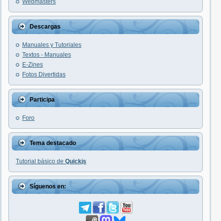
Webmasters
Descargas
Manuales y Tutoriales
Textos - Manuales
E-Zines
Fotos Divertidas
Participa
Foro
Tema destacado
Tutorial básico de
Quickjs
Síguenos en: