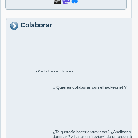
Colaborar
- C o l a b o r a c i o n e s -
¿ Quieres colaborar con elhacker.net ?
¿Te gustaría hacer entrevistas? ¿Analizar o en
dominas? ¿Hacer un "review" de un producto d