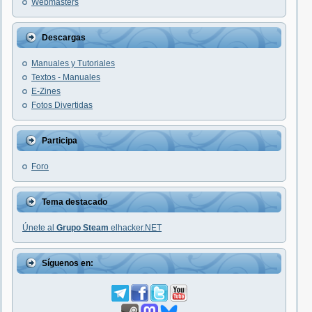
Webmasters
Descargas
Manuales y Tutoriales
Textos - Manuales
E-Zines
Fotos Divertidas
Participa
Foro
Tema destacado
Únete al
Grupo Steam
elhacker.NET
Síguenos en: