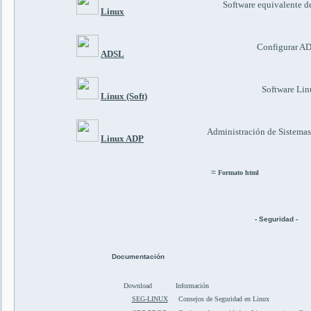
Software equivalente 
Linux
Configurar A
ADSL
Software Lin
Linux (Soft)
Administración de Sistema
Linux ADP
=
Formato html
- Seguridad -
Documentación
Download
Información
SEG-LINUX
Consejos de Seguridad en Linux