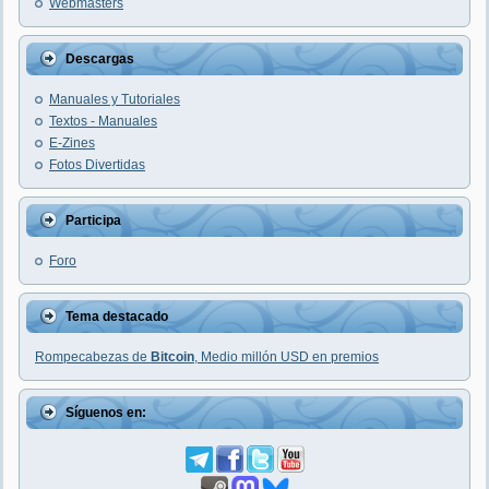
Webmasters
Descargas
Manuales y Tutoriales
Textos - Manuales
E-Zines
Fotos Divertidas
Participa
Foro
Tema destacado
Rompecabezas de
Bitcoin
, Medio millón USD en premios
Síguenos en: