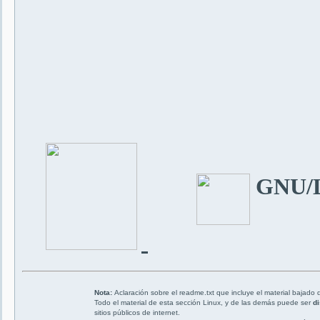
GNU/
Nota:
Aclaración sobre el readme.txt que incluye el material bajado 
Todo el material de esta sección Linux, y de las demás puede ser
di
sitios públicos de internet.