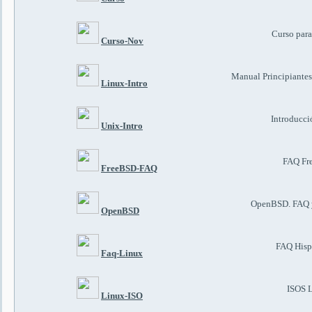
Curso par
Curso-Nov
Manual Principiantes,
Linux-Intro
Introducci
Unix-Intro
FAQ Fr
FreeBSD-FAQ
OpenBSD. FAQ y
OpenBSD
FAQ Hisp
Faq-Linux
ISOS 
Linux-ISO