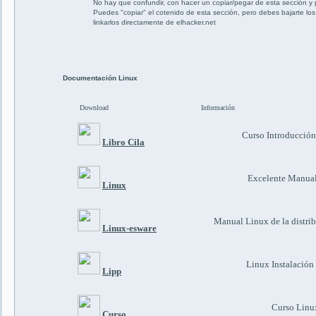
No hay que confundir, con hacer un copiar/pegar de esta sección y p
Puedes "copiar" el cotenido de esta sección, pero debes bajarte los 
linkarlos directamente de elhacker.net
Documentación Linux
Download
Información
Curso Introducció
Libro Cila
Excelente Manua
Linux
Manual Linux de la dist
Linux-esware
Linux Instalación
Lipp
Curso Linu
Curso