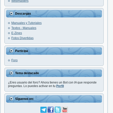
Webmasters
Descargas
Manuales y Tutoriales
Textos - Manuales
E-Zines
Fotos Divertidas
Participa
Foro
Tema destacado
¿Eres usuario del foro? Ahora tienes un Bot con IA que responde
preguntas. Lo puedes activar en tu
Perfil
Síguenos en: