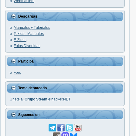
Webmasters
Descargas
Manuales y Tutoriales
Textos - Manuales
E-Zines
Fotos Divertidas
Participa
Foro
Tema destacado
Únete al
Grupo Steam
elhacker.NET
Síguenos en: